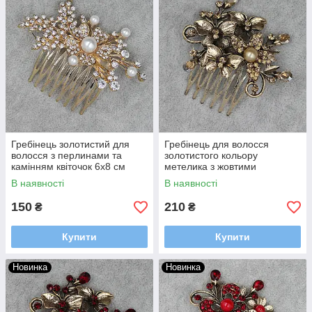
Гребінець золотистий для
Гребінець для волосся
волосся з перлинами та
золотистого кольору
камінням квіточок 6х8 см
метелика з жовтими
стразами та намистинами на
В наявності
В наявності
6 зубців розмір 65х53 мм
150
210
₴
₴
Купити
Купити
Новинка
Новинка