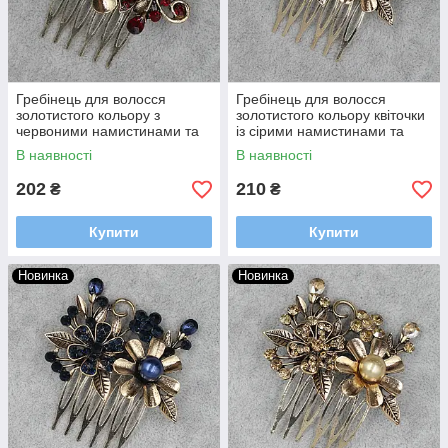
Гребінець для волосся
Гребінець для волосся
золотистого кольору з
золотистого кольору квіточки
червоними намистинами та
із сірими намистинами та
стразами квіточок розмір
стразами на 6 зубців розмір
В наявності
В наявності
6,5х6 см
60х45 мм
202
210
₴
₴
Купити
Купити
Новинка
Новинка