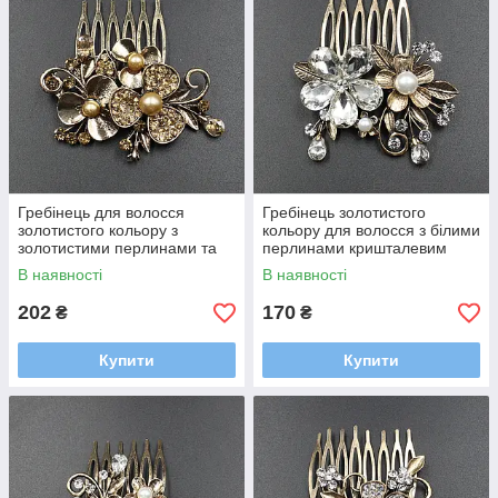
Гребінець для волосся
Гребінець золотистого
золотистого кольору з
кольору для волосся з білими
золотистими перлинами та
перлинами кришталевим
камінням квіточок розмір
камінням і стразами квіточки
В наявності
В наявності
6,5х6 см
6,5х6 см
202
170
₴
₴
Купити
Купити