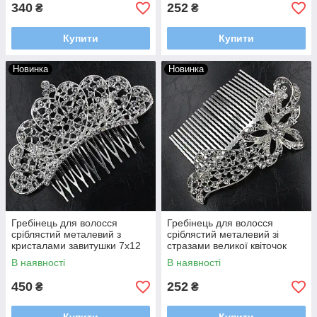
340
252
₴
₴
Купити
Купити
Новинка
Новинка
Гребінець для волосся
Гребінець для волосся
сріблястий металевий з
сріблястий металевий зі
кристалами завитушки 7х12
стразами великої квіточок
см 8х11,5 см
12,5х9,5 см
В наявності
В наявності
450
252
₴
₴