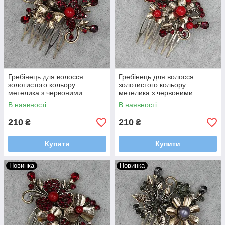
Гребінець для волосся
Гребінець для волосся
золотистого кольору
золотистого кольору
метелика з червоними
метелика з червоними
стразами та намистинами на
фіанітами та намистинами
В наявності
В наявності
6 зубців розмір 65х53 мм
на 6 зубців розмір 65х55 мм
210
210
₴
₴
Купити
Купити
Новинка
Новинка