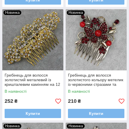
Купити
Купити
Новинка
Новинка
Гребінець для волосся
Гребінець для волосся
золотистий металевий із
золотистого кольору метелик
кришталевим камінням на 12
із червоними стразами та
зубців розмір 6,5х12 см
намистинами на 8 зубців
В наявності
В наявності
розмір 55х60 мм
252
210
₴
₴
Купити
Купити
Новинка
Новинка