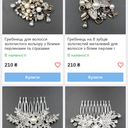
Гребінець для волосся
Гребінець на 8 зубців
золотистого кольору з білими
золотистий металевий для
перлинами та стразами
волосся з білим перлам і
метелик квіточки розмір 6,5х7
камінням метелик 5,5х7,5 см
В наявності
В наявності
см
210
210
₴
₴
Купити
Купити