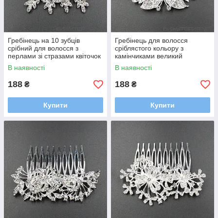
Гребінець на 10 зубців
Гребінець для волосся
срібний для волосся з
сріблястого кольору з
перлами зі стразами квіточок
камінчиками великий
гілочки 6х8 см
метелик на 10 зубців розмір
В наявності
В наявності
6х8 см
188
188
₴
₴
Купити
Купити