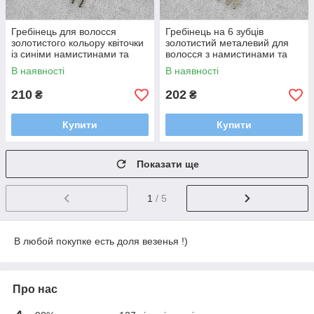
Гребінець для волосся
Гребінець на 6 зубців
золотистого кольору квіточки
золотистий металевий для
із синіми намистинами та
волосся з намистинами та
сапфірами на 6 зубців розмір
золотистим камінням квіточок
В наявності
В наявності
60х45 мм
6х4,5 см
210
202
₴
₴
Купити
Купити
Показати ще
1
/ 5
В любой покупке есть доля везенья !)
Про нас