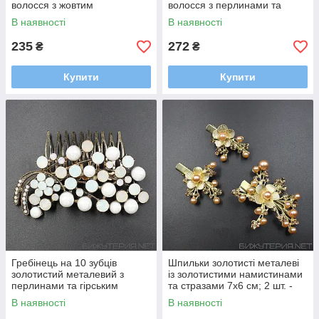
волосся з жовтим
волосся з перлинами та
смарагдовим камінням
камінням листочки 6,5х10,5
В наявності
В наявності
квіточок із пелюстками
см
235
272
₴
₴
Купити
Купити
Гребінець на 10 зубців
Шпильки золотисті металеві
золотистий металевий з
із золотистими намистинами
перлинами та гірським
та стразами 7х6 см; 2 шт. -
кришталем гілочка 7х10 см
5,5 х4,5 см набір 3 штуки
В наявності
В наявності