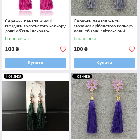
Сережки пензля жіночі
Сережки пензля жіночі
гвоздики золотистого кольору
гвоздики сріблястого кольору
довгі об'ємні яскраво-
довгі об'ємні світло-сірий
рожевого кольору довжина 11
колір зі стразами довжина 9
В наявності
В наявності
см
см
100
100
₴
₴
Купити
Купити
Новинка
Новинка