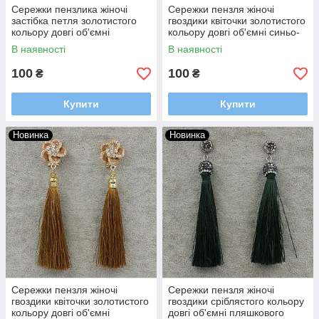
Сережки пензлика жіночі
Сережки пензля жіночі
застібка петля золотистого
гвоздики квіточки золотистого
кольору довгі об'ємні
кольору довгі об'ємні синьо-
зеленого кольору з
фіолетового кольору
В наявності
В наявності
камінчиками довжина 11 см
довжина 10 см
100
100
₴
₴
Купити
Купити
Новинка
Новинка
Сережки пензля жіночі
Сережки пензля жіночі
гвоздики квіточки золотистого
гвоздики сріблястого кольору
кольору довгі об'ємні
довгі об'ємні пляшкового