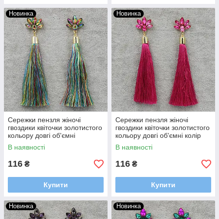
Новинка
Новинка
Сережки пензля жіночі
Сережки пензля жіночі
гвоздики квіточки золотистого
гвоздики квіточки золотистого
кольору довгі об'ємні
кольору довгі об'ємні колір
кольорові з кристалами
фуксія в стразах довжина 11
В наявності
В наявності
довжина 11 см
см
116
116
₴
₴
Купити
Купити
Новинка
Новинка