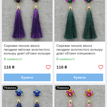
Сережки пензля жіночі
Сережки пензля жіночі
гвоздики квіточки золотистого
гвоздики золотистого кольору
кольору довгі об'ємні кольори
довгі об'ємні пляшкового
індиго в стразах довжина 11
кольору з кристалами
В наявності
В наявності
см
довжина 11 см
116
116
₴
₴
Купити
Купити
Новинка
Новинка