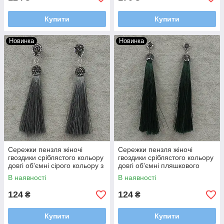
Купити
Купити
Новинка
Новинка
Сережки пензля жіночі
Сережки пензля жіночі
гвоздики сріблястого кольору
гвоздики сріблястого кольору
довгі об'ємні сірого кольору з
довгі об'ємні пляшкового
кристалами довжина 10 см
кольору з кристалами
В наявності
В наявності
довжина 11 см
124
124
₴
₴
Купити
Купити