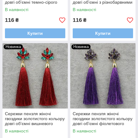
довгі об'ємні темно-сірого
довгі об'ємні з різнобарвними
кольору зі стразами довжина
кристалами довжина 11 см
В наявності
В наявності
11 см
116
116
₴
₴
Купити
Купити
Новинка
Новинка
Сережки пензля жіночі
Сережки пензля жіночі
гвоздики золотистого кольору
гвоздики золотистого кольору
довгі об'ємні вишневого
довгі об'ємні фіолетового
кольору з кристалами
кольору з кристалами
В наявності
В наявності
довжина 11 см
довжина 11 см