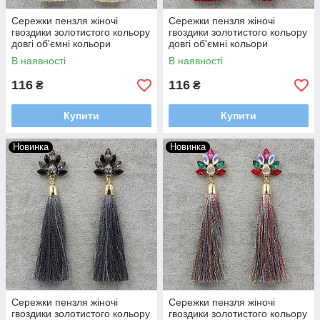
Сережки пензля жіночі
Сережки пензля жіночі
гвоздики золотистого кольору
гвоздики золотистого кольору
довгі об'ємні кольори
довгі об'ємні кольори
шампань із камінчиками
червоно-жовтогарячий зі
В наявності
В наявності
довжина 11 см
стразами довжина 11 см
116
116
₴
₴
Купити
Купити
Новинка
Новинка
Сережки пензля жіночі
Сережки пензля жіночі
гвоздики золотистого кольору
гвоздики золотистого кольору