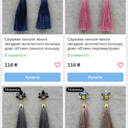
Сережки пензля жіночі
Сережки пензля жіночі
гвоздики золотистого кольору
гвоздики золотистого кольору
довгі об'ємні синього кольору
довгі об'ємні перламутрово-
з кристалами довжина 11 см
рожевий у стразах довжина
В наявності
В наявності
11 см
116
116
₴
₴
Купити
Купити
Новинка
Новинка