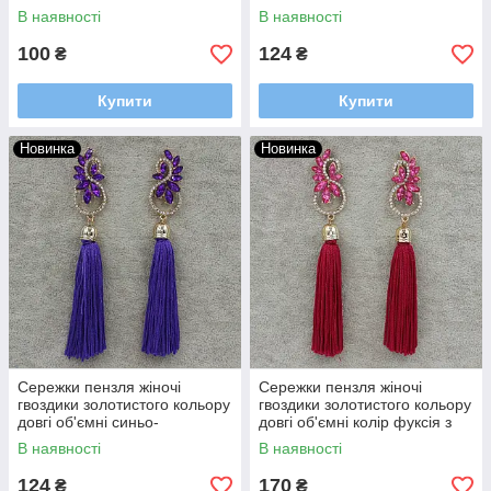
теракотового кольору
кольору зі стразами довжина
В наявності
В наявності
довжина 10 см
11 см
100
124
₴
₴
Купити
Купити
Новинка
Новинка
Сережки пензля жіночі
Сережки пензля жіночі
гвоздики золотистого кольору
гвоздики золотистого кольору
довгі об'ємні синьо-
довгі об'ємні колір фуксія з
фіолетового кольору в
кристалами довжина 12 см
В наявності
В наявності
стразах довжина 12 см
124
170
₴
₴