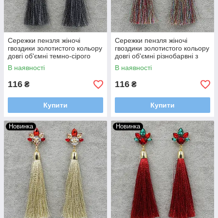
Сережки пензля жіночі
Сережки пензля жіночі
гвоздики золотистого кольору
гвоздики золотистого кольору
довгі об'ємні темно-сірого
довгі об'ємні різнобарвні з
кольору в стразах довжина 11
кристалами довжина 11 см
В наявності
В наявності
см
116
116
₴
₴
Купити
Купити
Новинка
Новинка