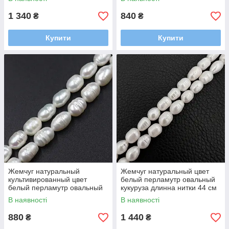
8х10 мм
10 мм
1 340
840
₴
₴
Купити
Купити
Жемчуг натуральный
Жемчуг натуральный цвет
культивированный цвет
белый перламутр овальный
белый перламутр овальный
кукуруза длинна нитки 44 см
рис длинна нитки 53 см
размер бусины 8-11 мм
В наявності
В наявності
размер бусины 7-11 мм
застежка карабин
застежка карабин
880
1 440
₴
₴