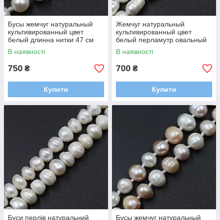
Бусы жемчуг натуральный
Жемчуг натуральный
культивированный цвет
культивированный цвет
белый длинна нитки 47 см
белый перламутр овальный
размер бусины 9-7 мм через
рис длинна нитки 48 см
В наявності
В наявності
узелок застежка карабин
размер бусины 7-11 мм
застежка карабин
750
700
₴
₴
Купити
Купити
Буси перлів натуральний
Бусы жемчуг натуральный