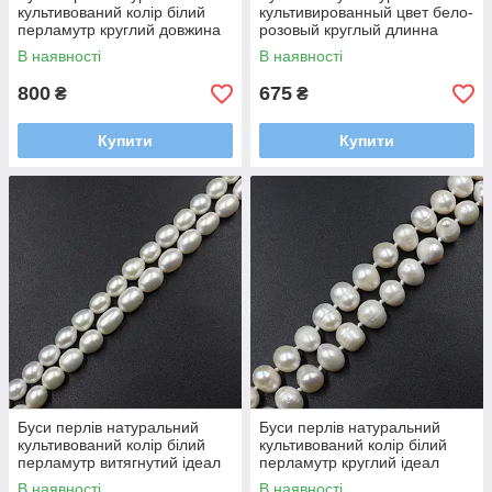
культивований колір білий
культивированный цвет бело-
перламутр круглий довжина
розовый круглый длинна
нитки 45 см розмір 8 мм
нитки 52 см диаметр бусины
В наявності
В наявності
9 мм 9 мм застежка карабин
800
675
₴
₴
Купити
Купити
Буси перлів натуральний
Буси перлів натуральний
культивований колір білий
культивований колір білий
перламутр витягнутий ідеал
перламутр круглий ідеал
довжина нитки 45 см розмір
довжина нитки 45 см розмір
В наявності
В наявності