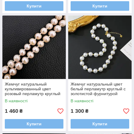
Купити
Купити
Жемчуг натуральный
Жемчуг натуральный цвет
культивированный цвет
белый перламутр круглый с
розовый перламутр круглый
золотистой фурнитурой
длинна нитки 47 см размер
длинна нитки 45 см размер
В наявності
В наявності
бусины 8 мм застежка
бусины 8 мм застежка
карабин
карабин
1 460
1 300
₴
₴
Купити
Купити