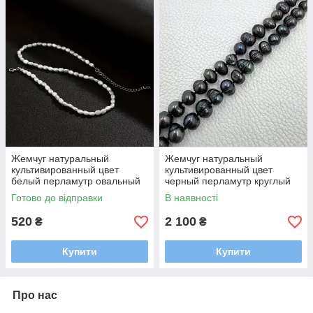
Жемчуг натуральный
Жемчуг натуральный
культивированный цвет
культивированный цвет
белый перламутр овальный
черный перламутр круглый
рис длинна 43 см размер
длинна нитки 110 см размер
Готово до відправки
В наявності
бусины 4.5 мм застежка
бусины 7.5-8 мм без
карабин
застежки
520
2 100
₴
₴
Купити
Купити
Про нас