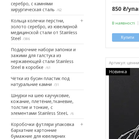
серебро, с камнями
850 ₴/уп
хирургическая сталь
62
Кольца колечки перстни,
В наявності
золото серебро, из ювелирной
медицинской стали от Stainless
Купити
Steel
386
Подарочние набори запонки и
зажими для галстука из
нержавеющей стали Stainless
ценни
Steel в коробке
61
Новинка
Чётки из бусин пластик под
натуральние камни
31
Шнурки на шею каучуковие,
кожание, плетёние,тканевие,
толстие и тонкие, с
элементами Stainless SteeL
6
Коробочки футляри упаковка
бархатние картонние
бумажние для ювелирних