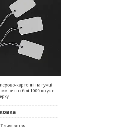
паперово-картонні на гумці
 мм чисто білі 1000 штук в
верху
аковка
Тільки оптом