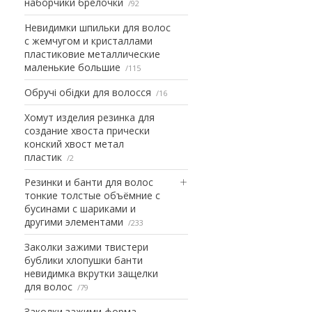
наборчики брелочки
92
Невидимки шпильки для волос
с жемчугом и кристаллами
пластиковие металлические
маленькие большие
115
Обручі обідки для волосся
16
Хомут изделия резинка для
создание хвоста прически
конский хвост метал
пластик
2
Резинки и банти для волос
тонкие толстые объёмние с
бусинами с шариками и
другими элементами
233
Заколки зажими твистери
бублики хлопушки банти
невидимка вкрутки защелки
для волос
79
Заколки зажими форма