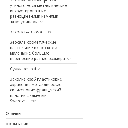
утиного носа металлические
инкрустированние
разноцветними камнями
жемчужинами
7
Заколка-Автомат
10
Зеркала косметические
настольние из эко кожи
маленькие большие
переносние разние размери
25
Сумки вечірні
1
Заколка краб пластиковие
акриловие металлические
силиконовие французский
пластик с камнями
Swarovski
181
Отзывы
о компании