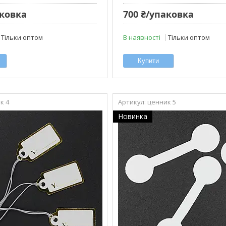
аковка
700 ₴/упаковка
Тільки оптом
В наявності
Тільки оптом
Купити
к 4
ценник 5
Новинка