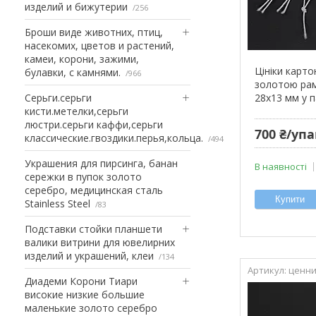
изделий и бижутерии
256
Броши виде животних, птиц,
насекомих, цветов и растений,
камеи, корони, зажими,
Цініки карто
булавки, с камнями.
966
золотою рам
Серьги.серьги
28х13 мм у 
кисти.метелки,серьги
люстри.серьги каффи,серьги
700 ₴/уп
классические.гвоздики.перья,кольца.
494
Украшения для пирсинга, банан
В наявності
сережки в пупок золото
серебро, медицинская сталь
Купити
Stainless Steel
83
Подставки стойки планшети
валики витрини для ювелирних
изделий и украшений, клеи
134
ценни
Диадеми Корони Тиари
високие низкие большие
маленькие золото серебро