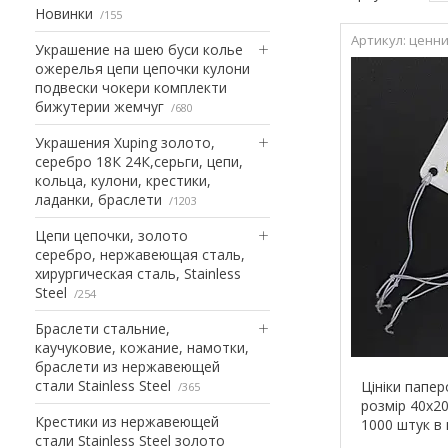
Новинки
155
ценни
Украшение на шею буси колье
ожерелья цепи цепочки кулони
подвески чокери комплекти
бижутерии жемчуг
680
Украшения Xuping золото,
серебро 18К 24К,серьги, цепи,
кольца, кулони, крестики,
ладанки, браслети
1203
Цепи цепочки, золото
серебро, нержавеющая сталь,
хирургическая сталь, Stainless
Steel
254
Браслети стальние,
каучуковие, кожание, намотки,
браслети из нержавеющей
стали Stainless Steel
Цініки папер
365
розмір 40х2
Крестики из нержавеющей
1000 штук в
стали Stainless Steel золото