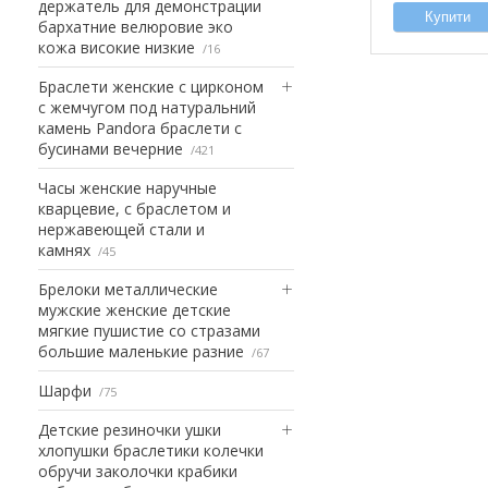
держатель для демонстрации
Купити
бархатние велюровие эко
кожа високие низкие
16
Браслети женские с цирконом
с жемчугом под натуральний
камень Pandora браслети с
бусинами вечерние
421
Часы женские наручные
кварцевие, с браслетом и
нержавеющей стали и
камнях
45
Брелоки металлические
мужские женские детские
мягкие пушистие со стразами
большие маленькие разние
67
Шарфи
75
Детские резиночки ушки
хлопушки браслетики колечки
обручи заколочки крабики