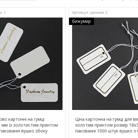
к 1
ценник 2
бижумир
ово картонні на гумці
Ціна картонна на гумці для ви
0 мм із золотистим принтом
золотим принтом розмір 18х
 пакованні вушко збоку
пакованні 1000 штук вушко з