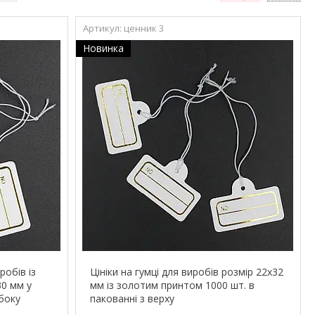
ценник 3
Новинка
робів із
Цініки на гумці для виробів розмір 22х32
30 мм у
мм із золотим принтом 1000 шт. в
 боку
пакованні з верху