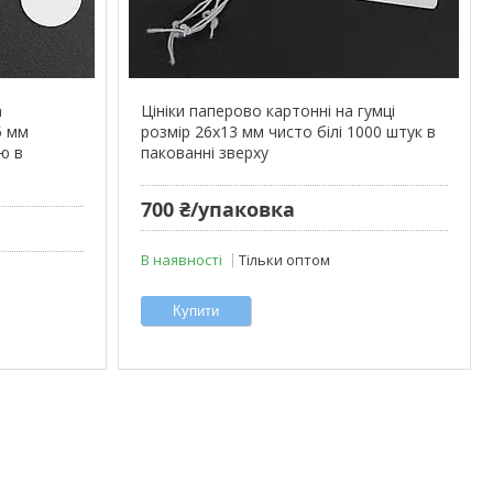
а
Цініки паперово картонні на гумці
5 мм
розмір 26х13 мм чисто білі 1000 штук в
ю в
пакованні зверху
700 ₴/упаковка
В наявності
Тільки оптом
Купити