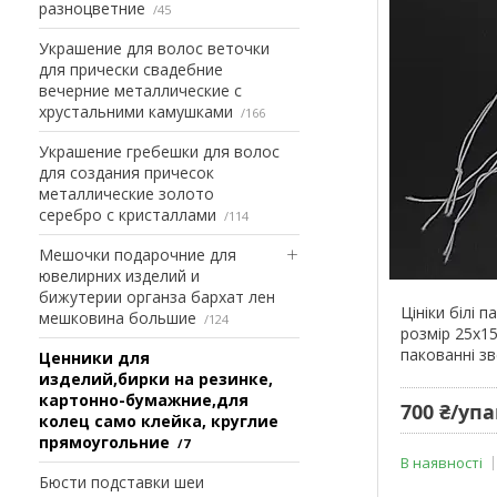
разноцветние
45
Украшение для волос веточки
для прически свадебние
вечерние металлические с
хрустальними камушками
166
Украшение гребешки для волос
для создания причесок
металлические золото
серебро с кристаллами
114
Мешочки подарочние для
ювелирних изделий и
бижутерии органза бархат лен
Цініки білі 
мешковина большие
124
розмір 25х15
пакованні з
Ценники для
изделий,бирки на резинке,
картонно-бумажние,для
700 ₴/уп
колец само клейка, круглие
прямоугольние
7
В наявності
Бюсти подставки шеи