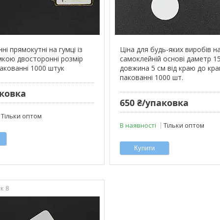
нні прямокутні на гумці із
Ціна для будь-яких виробів н
кою двосторонні розмір
самоклейній основі даметр 1
пакованні 1000 штук
довжина 5 см від краю до кра
пакованні 1000 шт.
аковка
650 ₴/упаковка
Тільки оптом
В наявності
Тільки оптом
Купити
к 8