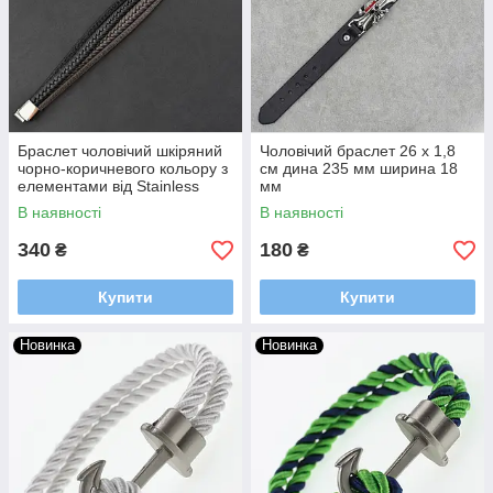
Браслет чоловічий шкіряний
Чоловічий браслет 26 х 1,8
чорно-коричневого кольору з
см дина 235 мм ширина 18
елементами від Stainless
мм
Steel плетений і вставкою зі
В наявності
В наявності
сталі
340
180
₴
₴
Купити
Купити
Новинка
Новинка