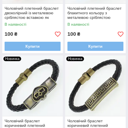
Чоловічий плетений браслет
Чоловічий плетений браслет
двоколірний із металевою
блакитного кольору з
сріблястою вставкою як
металевою сріблястою
якірна довжина 23 см
вставкою як якірна довжина
В наявності
В наявності
23 см
100
100
₴
₴
Купити
Купити
Новинка
Новинка
Чоловічий браслет
Чоловічий браслет
коричневий плетений
коричневий плетений