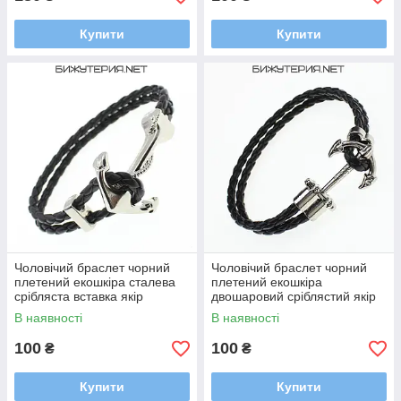
Купити
Купити
Чоловічий браслет чорний
Чоловічий браслет чорний
плетений екошкіра сталева
плетений екошкіра
срібляста вставка якір
двошаровий сріблястий якір
Stainless Steel довжина 22 см
Stainless Steel довжина 22 см
В наявності
В наявності
ширина 13 мм
100
100
₴
₴
Купити
Купити