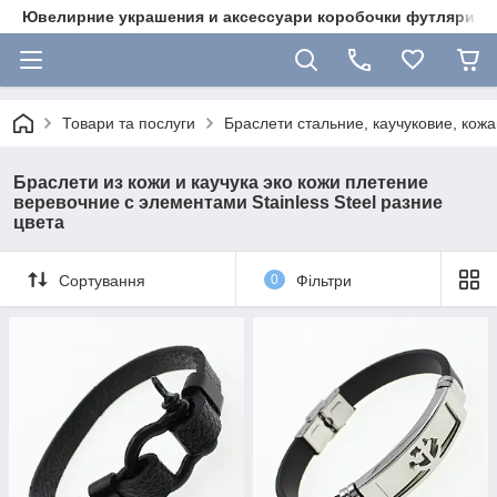
Ювелирние украшения и аксессуари коробочки футляри 
Товари та послуги
Браслети стальние, каучуковие, кожа
Браслети из кожи и каучука эко кожи плетение
веревочние с элементами Stainless Steel разние
цвета
Сортування
0
Фільтри