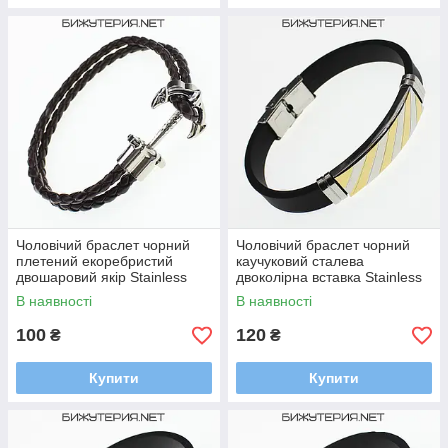
Чоловічий браслет чорний
Чоловічий браслет чорний
плетений екоребристий
каучуковий сталева
двошаровий якір Stainless
двоколірна вставка Stainless
Steel довжина 22 см ширина
Steel довжина 22 см ширина
В наявності
В наявності
13 мм
12 мм
100
120
₴
₴
Купити
Купити