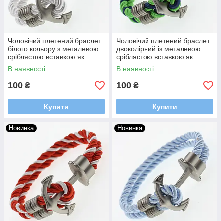
Чоловічий плетений браслет
Чоловічий плетений браслет
білого кольору з металевою
двоколірний із металевою
сріблястою вставкою як
сріблястою вставкою як
якірна довжина 23 см
якірна довжина 23 см
В наявності
В наявності
100
100
₴
₴
Купити
Купити
Новинка
Новинка