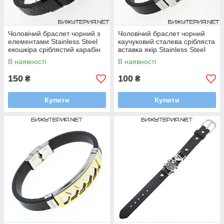
Чоловічий браслет чорний з
Чоловічий браслет чорний
елементами Stainless Steel
каучуковий сталева срібляста
екошкіра сріблястий карабін
вставка якір Stainless Steel
довжина 21 см ширина 1 см
довжина 21 см ширина 10 мм
В наявності
В наявності
150
100
₴
₴
Купити
Купити