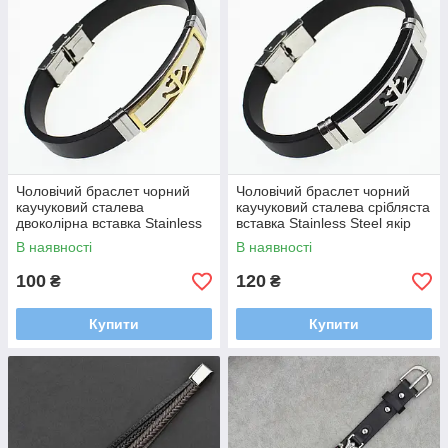
Чоловічий браслет чорний
Чоловічий браслет чорний
каучуковий сталева
каучуковий сталева срібляста
двоколірна вставка Stainless
вставка Stainless Steel якір
Steel якір довжина 22 см
довжина 22 см ширина 12 мм
В наявності
В наявності
ширина 12 мм
100
120
₴
₴
Купити
Купити