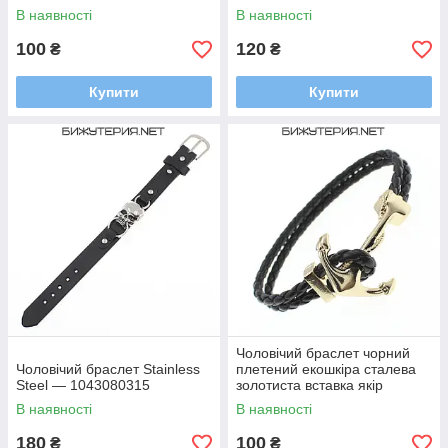
Steel єгіпет довжина 22 см
Steel стільники довжина 22
В наявності
В наявності
ширина 12 мм
см ширина 12 мм
100
120
₴
₴
Купити
Купити
Чоловічий браслет чорний
Чоловічий браслет Stainless
плетений екошкіра сталева
Steel — 1043080315
золотиста вставка якір
Stainless Steel довжина 22 см
В наявності
В наявності
180
100
₴
₴