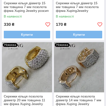
Сережки кільця діаметр 15
Сережки кільця діаметр 15
мм товщина 7 мм позолота
мм товщина 7 мм позолота
фірма Xuping Jewelry розсип
фірма XupingJewelry
сріблястих каменів
сріблясті серця по колу з
В наявності
В наявності
камінням
330
170
₴
₴
Купити
Купити
Новинка
Новинка
Сережки кільця позолота
Сережки кільця позолота
діаметр 20 мм товщина 11
діаметр 14 мм товщина 7 мм
мм фірма Xuping Jewelry
фірма Xuping Jewelry