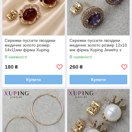
Сережки пуссети гвоздики
Сережки пуссети гвоздики
медичне золото розмір
медичне золото розмір 12х10
14х11мм фірма Xuping
мм фірма Xuping Jewelry з
Jewelry зі стразами та
фіолетовим аметистом
В наявності
В наявності
червоними намистинами
180
260
₴
₴
Купити
Купити