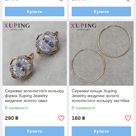
Купити
Купити
Сережки золотистого кольору
Сережки кільця Xuping
фірма Xuping Jewelry
Jewelry медичне золото
медичне золото овал
золотистого кольору застібка
англійський замок розмір
булавка діаметр 6,5 см
В наявності
В наявності
15Х15 мм
290
160
₴
₴
Купити
Купити