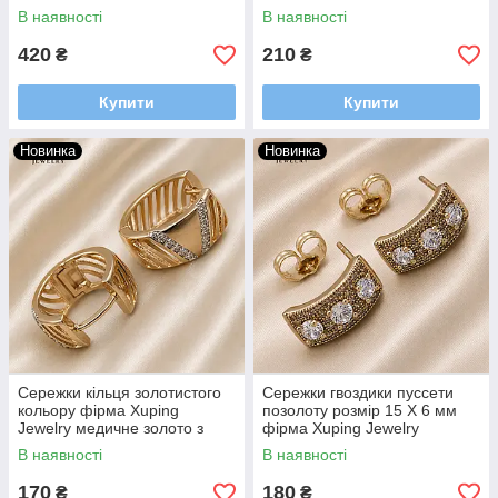
золоті кристали бочонки
малюнок Apple сріблястий
В наявності
В наявності
420
210
₴
₴
Купити
Купити
Новинка
Новинка
Сережки кільця золотистого
Сережки гвоздики пуссети
кольору фірма Xuping
позолоту розмір 15 Х 6 мм
Jewelry медичне золото з
фірма Xuping Jewelry
камінчиками та насічками
золотисті напівкруги з
В наявності
В наявності
діаметр 15 мм
кристалами
170
180
₴
₴