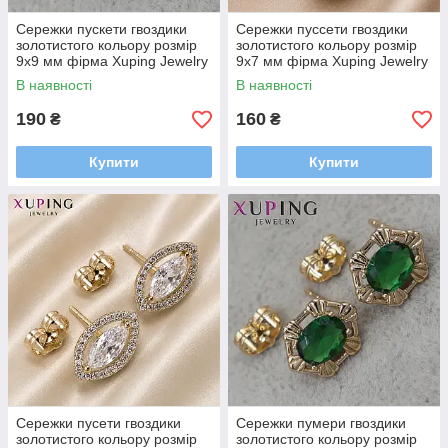
Сережки пускети гвоздики
Сережки пуссети гвоздики
золотистого кольору розмір
золотистого кольору розмір
9х9 мм фірма Xuping Jewelry
9х7 мм фірма Xuping Jewelry
з білими кристалами
з рожевими сапфірами та
В наявності
В наявності
стразами
190
160
₴
₴
Купити
Купити
Сережки пусети гвоздики
Сережки пумери гвоздики
золотистого кольору розмір
золотистого кольору розмір