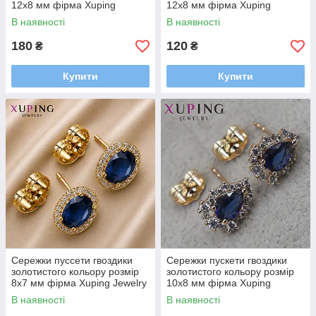
12х8 мм фірма Xuping
12х8 мм фірма Xuping
Jewelry з білими кристалами
Jewelry зі смарагдовими
В наявності
В наявності
камінчиками
180
120
₴
₴
Купити
Купити
Сережки пуссети гвоздики
Сережки пускети гвоздики
золотистого кольору розмір
золотистого кольору розмір
8х7 мм фірма Xuping Jewelry
10х8 мм фірма Xuping
із синіми та білими
Jewelry крапельки із синіми
В наявності
В наявності
сапфірами
фіанітами