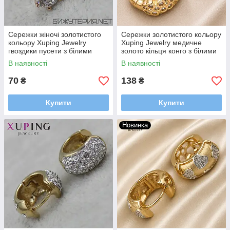
Сережки жіночі золотистого
Сережки золотистого кольору
кольору Xuping Jewelry
Xuping Jewelry медичне
гвоздики пусети з білими
золото кільця конго з білими
кришталевими камінчиками
кристалами 24K
В наявності
В наявності
70
138
₴
₴
Купити
Купити
Новинка