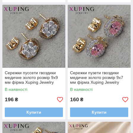
Сережки пуссети гвоздики
Сережки пузети гвоздики
медичне золото розмір 9х9
медичне золото розмір 9х7
мм фірма Xuping Jewelry
мм фірма Xuping Jewelry
квіточки з кришталевим
квіточки з рожевими
В наявності
В наявності
камінням
сапфірами
196
160
₴
₴
Купити
Купити