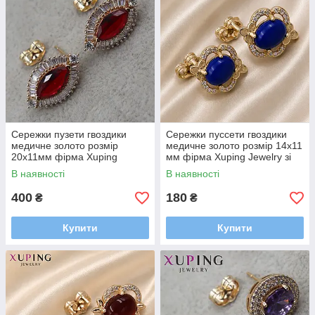
Сережки пузети гвоздики
Сережки пуссети гвоздики
медичне золото розмір
медичне золото розмір 14х11
20х11мм фірма Xuping
мм фірма Xuping Jewelry зі
Jewelry з кристалами та
стразами та синіми
В наявності
В наявності
червоним рубіном
намистинами
400
180
₴
₴
Купити
Купити