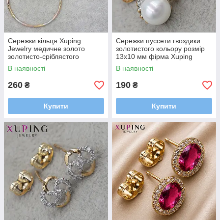
Сережки кільця Xuping
Сережки пуссети гвоздики
Jewelry медичне золото
золотистого кольору розмір
золотисто-сріблястого
13х10 мм фірма Xuping
кольору застібка булавка
Jewelry зі стразами та
В наявності
В наявності
діаметр 5,5 см
перлами
260
190
₴
₴
Купити
Купити