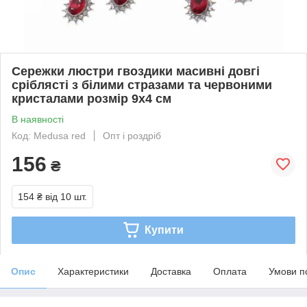
Сережки люстри гвоздики масивні довгі
сріблясті з білими стразами та червоними
кристалами розмір 9х4 см
В наявності
Код: Medusa red
Опт і роздріб
156
₴
154 ₴
від 10 шт.
Купити
Опис
Характеристики
Доставка
Оплата
Умови п