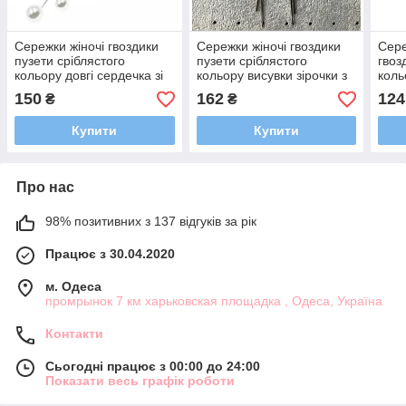
Сережки жіночі гвоздики
Сережки жіночі гвоздики
Сере
пузети сріблястого
пузети сріблястого
гвоз
кольору довгі сердечка зі
кольору висувки зірочки з
коль
стразами та перлами
кристалами розмір 9 см
сіро
150
162
124
₴
₴
розмір 9 см
крис
см
Купити
Купити
Про нас
98% позитивних з 137 відгуків за рік
Працює з 30.04.2020
м. Одеса
промрынок 7 км харьковская площадка , Одеса, Україна
Контакти
Сьогодні працює з 00:00 до 24:00
Показати весь графік роботи