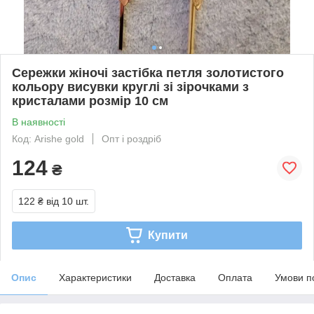
Сережки жіночі застібка петля золотистого
кольору висувки круглі зі зірочками з
кристалами розмір 10 см
В наявності
Код: Arishe gold
Опт і роздріб
124
₴
122 ₴
від 10 шт.
Купити
Опис
Характеристики
Доставка
Оплата
Умови п