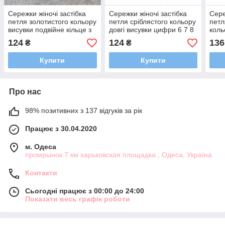
Сережки жіночі застібка
Сережки жіночі застібка
Сере
петля золотистого кольору
петля сріблястого кольору
петл
висувки подвійне кільце з
довгі висувки цифри 6 7 8
коль
кришталевими
зі стразами розмір 10 см
зіро
124
124
136
₴
₴
камінчиками розмір 7 см
10 с
Купити
Купити
Про нас
98% позитивних з 137 відгуків за рік
Працює з 30.04.2020
м. Одеса
промрынок 7 км харьковская площадка , Одеса, Україна
Контакти
Сьогодні працює з 00:00 до 24:00
Показати весь графік роботи