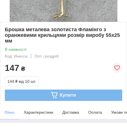
Брошка металева золотиста Фламінго з
оранжевими крильцями розмір виробу 55х25
мм
В наявності
Код: Инесса
Опт і роздріб
147
₴
144 ₴
від 10 шт.
Купити
Опис
Характеристики
Доставка
Оплата
Умови п