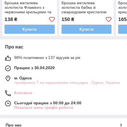
Брошка металева
Брошка металева
Бро
золотиста Фламінго з
золотиста бабка зі
золо
червоними крильцями та
смарагдовим кристалом
кри
стразами розмір виробу
покрита кольоровою
камі
138
150
165
₴
₴
55х25 мм
емаллю розмір виробу
розм
60х50 мм
Купити
Купити
Про нас
98% позитивних з 137 відгуків за рік
Працює з 30.04.2020
м. Одеса
промрынок 7 км харьковская площадка , Одеса, Україна
Контакти
Сьогодні працює з 00:00 до 24:00
Показати весь графік роботи
Про нас