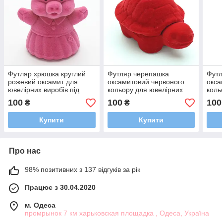
Футляр хрюшка круглий
Футляр черепашка
Фут
рожевий оксамит для
оксамитовий червоного
окса
ювелірних виробів під
кольору для ювелірних
коль
кільце або прикрашання
виробів під кільце або
виро
100
100
100
₴
₴
розмір 7Х5Х5 см
прикрашання розмір
прик
5х5х5 см
5х5х
Купити
Купити
Про нас
98% позитивних з 137 відгуків за рік
Працює з 30.04.2020
м. Одеса
промрынок 7 км харьковская площадка , Одеса, Україна