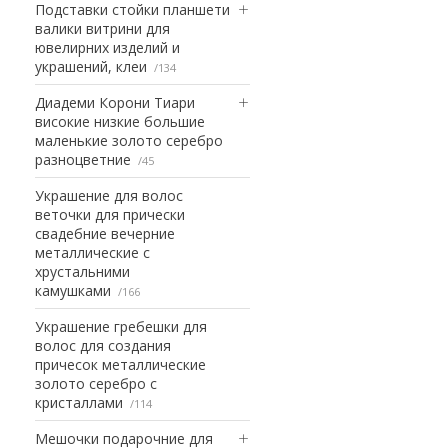
Подставки стойки планшети
валики витрини для
ювелирних изделий и
украшений, клеи
134
Диадеми Корони Тиари
високие низкие большие
маленькие золото серебро
разноцветние
45
Украшение для волос
веточки для прически
свадебние вечерние
металлические с
хрустальними
камушками
166
Украшение гребешки для
волос для создания
причесок металлические
золото серебро с
кристаллами
114
Мешочки подарочние для