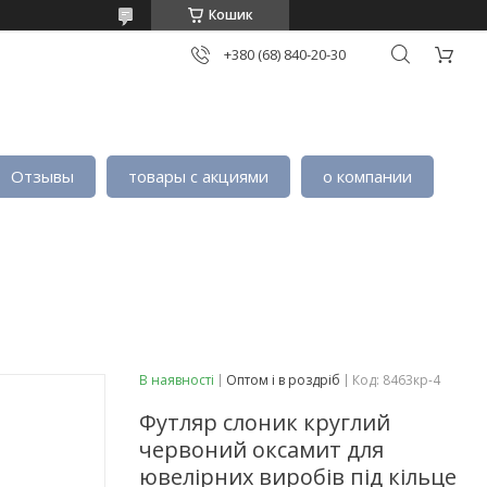
Кошик
+380 (68) 840-20-30
Отзывы
товары с акциями
о компании
В наявності
Оптом і в роздріб
Код:
8463кр-4
Футляр слоник круглий
червоний оксамит для
ювелірних виробів під кільце