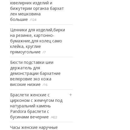
ювелирних изделий и
бижутерии органза бархат
лен мешковина
большие
124
Ценники для изделий,бирки
на резинке, картонно-
бумажние,для колец само
клейка, круглие
прямоугольние
7
Бюсти подставки шеи
держатель для
демонстрации бархатние
велюровие эко кожа
високие низкие
16
Браслети женские с
цирконом с жемчугом под
натуральний камень
Pandora браслети с
бусинами вечерние
422
Часы женские наручные