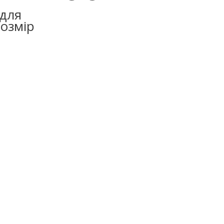
 для
розмір