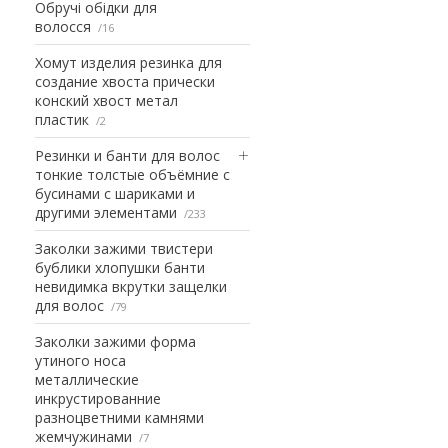
Обручі обідки для
волосся
16
Хомут изделия резинка для
создание хвоста прически
конский хвост метал
пластик
2
Резинки и банти для волос
тонкие толстые объёмние с
бусинами с шариками и
другими элементами
233
Заколки зажими твистери
бублики хлопушки банти
невидимка вкрутки защелки
для волос
79
Заколки зажими форма
утиного носа
металлические
инкрустированние
разноцветними камнями
жемчужинами
7