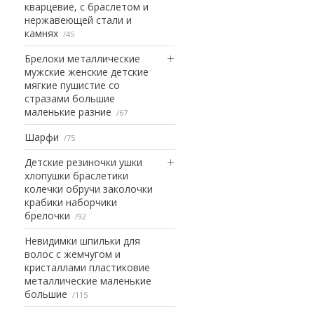
кварцевие, с браслетом и
нержавеющей стали и
камнях
45
Брелоки металлические
мужские женские детские
мягкие пушистие со
стразами большие
маленькие разние
67
Шарфи
75
Детские резиночки ушки
хлопушки браслетики
колечки обручи заколочки
крабики наборчики
брелочки
92
Невидимки шпильки для
волос с жемчугом и
кристаллами пластиковие
металлические маленькие
большие
115