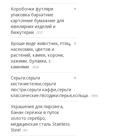
Коробочки футляри
упаковка бархатние
картонние бумажние для
ювелирних изделий и
бижутерии
257
Броши виде животних, птиц,
насекомих, цветов и
растений, камеи, корони,
зажими, булавки, с
камнями.
966
Серьги.серьги
кисти.метелки,серьги
люстри.серьги каффи,серьги
классические.гвоздики.перья,кольца.
494
Украшения для пирсинга,
банан сережки в пупок
золото серебро,
медицинская сталь Stainless
Steel
83