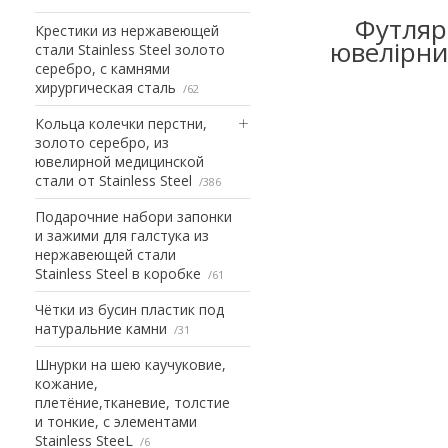
Футляр
Крестики из нержавеющей
ювелірни
стали Stainless Steel золото
серебро, с камнями
хирургическая сталь
62
Кольца колечки перстни,
золото серебро, из
ювелирной медицинской
стали от Stainless Steel
386
Подарочние набори запонки
и зажими для галстука из
нержавеющей стали
Stainless Steel в коробке
61
Чётки из бусин пластик под
натуральние камни
31
Шнурки на шею каучуковие,
кожание,
плетёние,тканевие, толстие
и тонкие, с элементами
Stainless SteeL
6