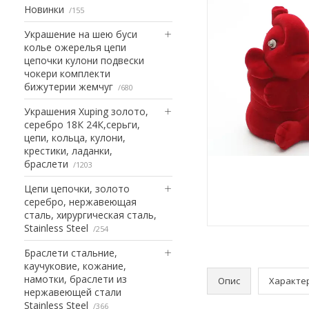
Новинки
155
Украшение на шею буси
колье ожерелья цепи
цепочки кулони подвески
чокери комплекти
бижутерии жемчуг
680
Украшения Xuping золото,
серебро 18К 24К,серьги,
цепи, кольца, кулони,
крестики, ладанки,
браслети
1203
Цепи цепочки, золото
серебро, нержавеющая
сталь, хирургическая сталь,
Stainless Steel
254
Браслети стальние,
каучуковие, кожание,
намотки, браслети из
Опис
Характе
нержавеющей стали
Stainless Steel
366