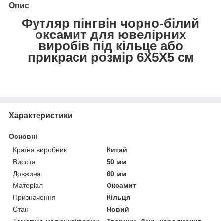
Опис
Футляр пінгвін чорно-білий
оксамит для ювелірних
виробів під кільце або
прикраси розмір 6Х5Х5 см
Характеристики
Основні
Країна виробник
Китай
Висота
50 мм
Довжина
60 мм
Матеріал
Оксамит
Призначення
Кільця
Стан
Новий
Тематика малюнка/форми
Тварини, День народження