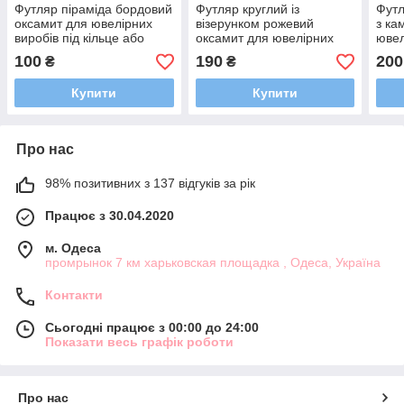
Футляр піраміда бордовий
Футляр круглий із
Футл
оксамит для ювелірних
візерунком рожевий
з ка
виробів під кільце або
оксамит для ювелірних
ювел
прикраси розмір 5Х5Х4 см
виробів під кільце або
кіль
100
190
200
₴
₴
люкс
прикраси розмір 6Х6Х4.5
розм
см люкс
Купити
Купити
Про нас
98% позитивних з 137 відгуків за рік
Працює з 30.04.2020
м. Одеса
промрынок 7 км харьковская площадка , Одеса, Україна
Контакти
Сьогодні працює з 00:00 до 24:00
Показати весь графік роботи
Про нас