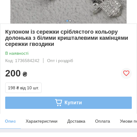
Кулоном із сережки сріблястого кольору
долонька з білими кришталевими камінцями
сережки гвоздики
В наявності
Код: 1736584242
Опт і роздріб
200
₴
198 ₴
від 10 шт.
Купити
Опис
Характеристики
Доставка
Оплата
Умови п