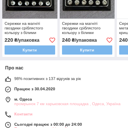
Сережки на магніті
Сережки на магніті
Сере
гвоздики сріблястого
гвоздики сріблястого
мета
кольору з білими
кольору з білими
кри
кристалами Fashion
кристалами Fashion
камі
220
240
240
₴/упаковка
₴/упаковка
розмір 3х3 мм набір з 12
розмір 7х7 мм набір з 12
см 
пар
пар
Купити
Купити
Про нас
98% позитивних з 137 відгуків за рік
Працює з 30.04.2020
м. Одеса
промрынок 7 км харьковская площадка , Одеса, Україна
Контакти
Сьогодні працює з 00:00 до 24:00