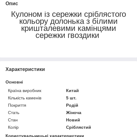
Опис
Кулоном із сережки сріблястого
кольору долонька з білими
кришталевими камінцями
сережки гвоздики
Характеристики
Основні
Країна виробник
Китай
Кількість каменів
5 шт.
Покриття
Родій
Стать
Жіноча
Стан
Новий
Колір
Сріблястий
Користувальницькі характеристики