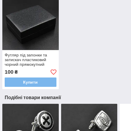
Футляр під запонки та
затискач пластиковий
чорний прямокутний
розмір 75 Х 55 Х 25 мм із
100
₴
ложементом білого
кольору
Купити
Подібні товари компанії