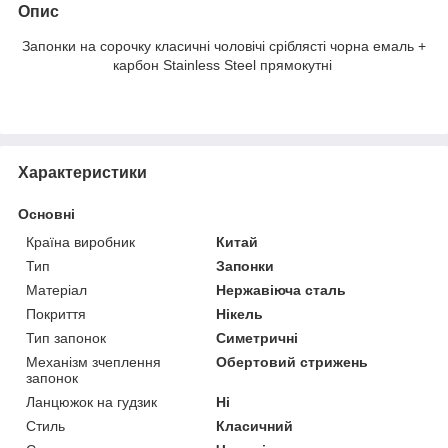
Опис
Запонки на сорочку класичні чоловічі сріблясті чорна емаль +
карбон Stainless Steel прямокутні
Характеристики
Основні
Країна виробник
Китай
Тип
Запонки
Матеріал
Нержавіюча сталь
Покриття
Нікель
Тип запонок
Симетричні
Механізм зчеплення
Обертовий стрижень
запонок
Ланцюжок на гудзик
Ні
Стиль
Класичний