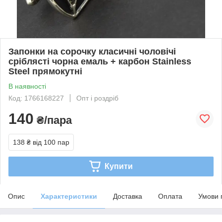
Запонки на сорочку класичні чоловічі
сріблясті чорна емаль + карбон Stainless
Steel прямокутні
В наявності
Код: 1766168227
Опт і роздріб
140
₴/пара
138 ₴
від 100 пар
Купити
Опис
Характеристики
Доставка
Оплата
Умови 