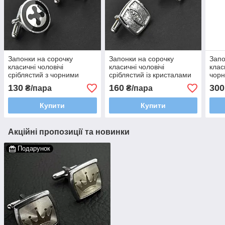
Запонки на сорочку
Запонки на сорочку
Запо
класичні чоловічі
класичні чоловічі
клас
сріблястий з чорними
сріблястий із кристалами
чорн
візерунками емаль
Stainless Steel квадратні
stee
130
160
300
₴/пара
₴/пара
Stainless Steel круглі 20
17 мм
мм
Купити
Купити
Акційні пропозиції та новинки
Подарунок