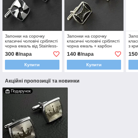
Запонки на сорочку
Запонки на сорочку
Запо
класичні чоловічі сріблясті
класичні чоловічі сріблясті
клас
чорна емаль від Stainless-
чорна емаль + карбон
з кр
steel квадратні 17 мм
Stainless Steel прямокутні
від S
300
140
150
₴/пара
₴/пара
мм
Купити
Купити
Акційні пропозиції та новинки
Подарунок