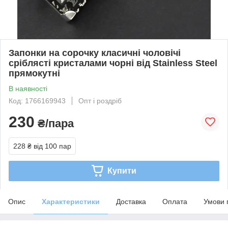
Запонки на сорочку класичні чоловічі
сріблясті кристалами чорні від Stainless Steel
прямокутні
В наявності
Код: 1766169943
Опт і роздріб
230
₴/пара
228 ₴
від 100 пар
Купити
Опис
Характеристики
Доставка
Оплата
Умови 