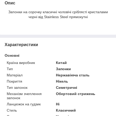
Опис
Запонки на сорочку класичні чоловічі сріблясті кристалами
чорні від Stainless Steel прямокутні
Характеристики
Основні
Країна виробник
Китай
Тип
Запонки
Матеріал
Нержавіюча сталь
Покриття
Нікель
Тип запонок
Симетричні
Механізм зчеплення
Обертовий стрижень
запонок
Ланцюжок на гудзик
Ні
Стиль
Класичний