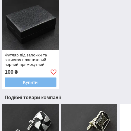
Футляр під запонки та
затискач пластиковий
чорний прямокутний
розмір 75 Х 55 Х 25 мм із
100
₴
ложементом білого
кольору
Купити
Подібні товари компанії