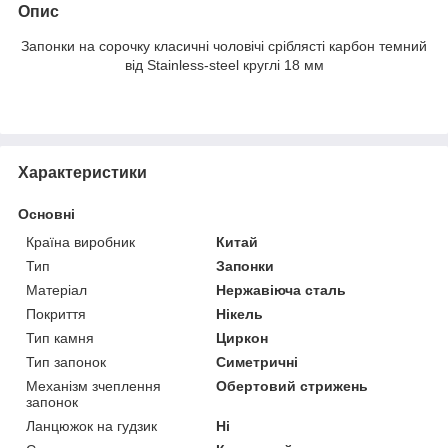
Опис
Запонки на сорочку класичні чоловічі сріблясті карбон темний
від Stainless-steel круглі 18 мм
Характеристики
Основні
Країна виробник
Китай
Тип
Запонки
Матеріал
Нержавіюча сталь
Покриття
Нікель
Тип камня
Циркон
Тип запонок
Симетричні
Механізм зчеплення
Обертовий стрижень
запонок
Ланцюжок на гудзик
Ні