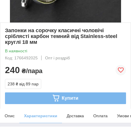
Запонки на сорочку класичні чоловічі
сріблясті карбон темний від Stainless-steel
круглі 18 мм
В наявності
Код: 1766492025
Опт і роздріб
240
₴/пара
238 ₴
від 89 пар
Купити
Опис
Характеристики
Доставка
Оплата
Умови 