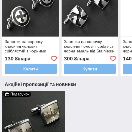
Запонки на сорочку
Запонки на сорочку
Запо
класичні чоловічі
класичні чоловічі сріблясті
клас
сріблястий з чорними
чорна емаль від Stainless-
чорн
візерунками емаль
steel квадратні 17 мм
Stai
130
300
140
₴/пара
₴/пара
Stainless Steel круглі 20
мм
Купити
Купити
Акційні пропозиції та новинки
Подарунок