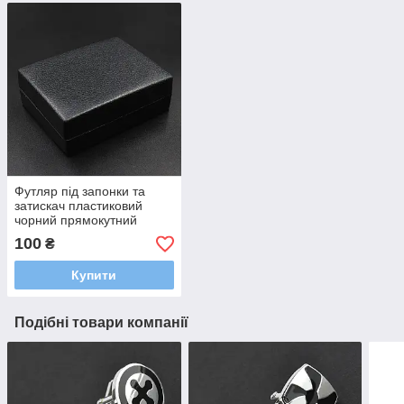
Футляр під запонки та
затискач пластиковий
чорний прямокутний
розмір 75 Х 55 Х 25 мм із
100
₴
ложементом білого
кольору
Купити
Подібні товари компанії