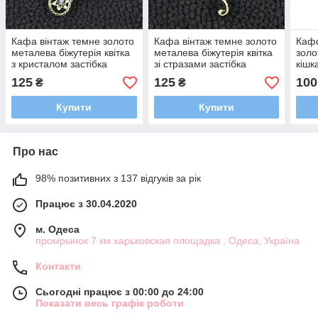
Кафа вінтаж темне золото
Кафа вінтаж темне золото
Кафф
металева біжутерія квітка
металева біжутерія квітка
золо
з кристалом застібка
зі стразами застібка
кішк
гвоздик розмір сережки
гвоздик розмір сережки
розм
125
125
100
₴
₴
60х40 мм
55х35 мм
Купити
Купити
Про нас
98% позитивних з 137 відгуків за рік
Працює з 30.04.2020
м. Одеса
промрынок 7 км харьковская площадка , Одеса, Україна
Контакти
Сьогодні працює з 00:00 до 24:00
Показати весь графік роботи