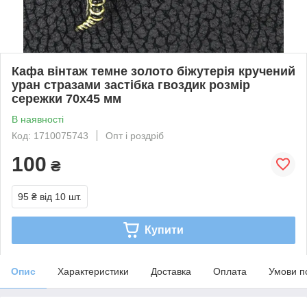
Кафа вінтаж темне золото біжутерія кручений
уран стразами застібка гвоздик розмір
сережки 70х45 мм
В наявності
Код: 1710075743
Опт і роздріб
100
₴
95 ₴
від 10 шт.
Купити
Опис
Характеристики
Доставка
Оплата
Умови п