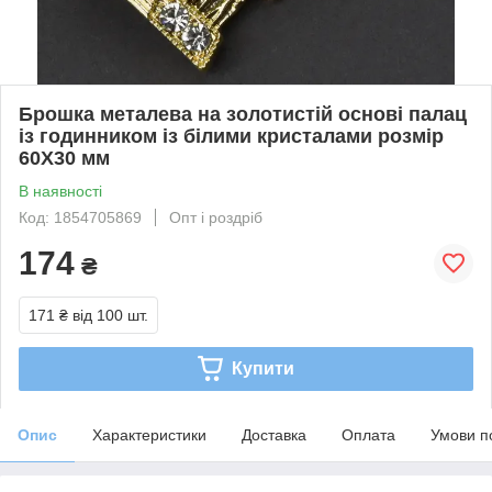
Брошка металева на золотистій основі палац
із годинником із білими кристалами розмір
60Х30 мм
В наявності
Код: 1854705869
Опт і роздріб
174
₴
171 ₴
від 100 шт.
Купити
Опис
Характеристики
Доставка
Оплата
Умови п