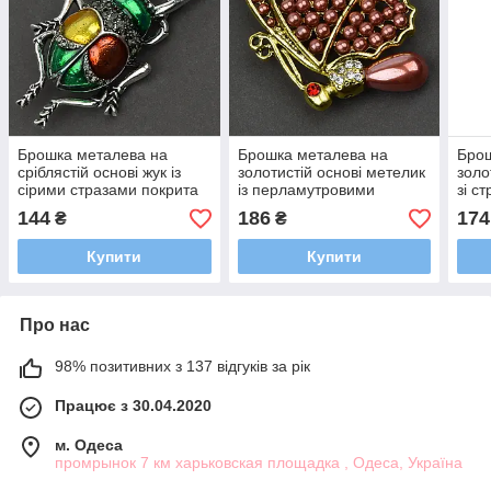
Брошка металева на
Брошка металева на
Брош
сріблястій основі жук із
золотистій основі метелик
золо
сірими стразами покрита
із перламутровими
зі с
кольоровою емаллю
намистинами та стразами
емал
144
186
174
₴
₴
розмір 60х30 мм
розмір 45х30 мм
30х
Купити
Купити
Про нас
98% позитивних з 137 відгуків за рік
Працює з 30.04.2020
м. Одеса
промрынок 7 км харьковская площадка , Одеса, Україна