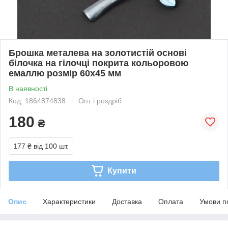
Брошка металева на золотистій основі
білочка на гілочці покрита кольоровою
емаллю розмір 60х45 мм
В наявності
Код: 1864874838
Опт і роздріб
180
₴
177 ₴
від 100 шт.
Купити
Опис
Характеристики
Доставка
Оплата
Умови п