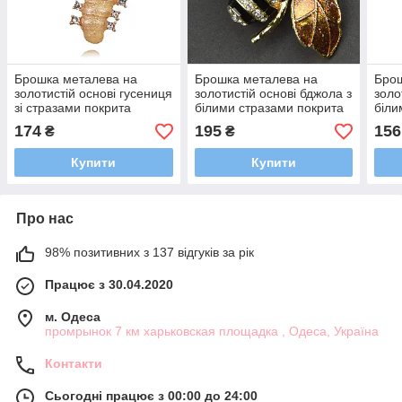
Брошка металева на
Брошка металева на
Брош
золотистій основі гусениця
золотистій основі бджола з
золо
зі стразами покрита
білими стразами покрита
біли
емаллю розмір виробу
кольоровою емаллю
покр
174
195
156
₴
₴
30х30 мм
розмір 35х40 мм
емал
Купити
Купити
Про нас
98% позитивних з 137 відгуків за рік
Працює з 30.04.2020
м. Одеса
промрынок 7 км харьковская площадка , Одеса, Україна
Контакти
Сьогодні працює з 00:00 до 24:00