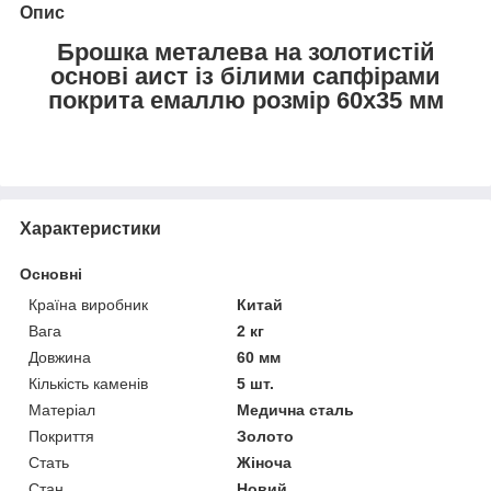
Опис
Брошка металева на золотистій
основі аист із білими сапфірами
покрита емаллю розмір 60х35 мм
Характеристики
Основні
Країна виробник
Китай
Вага
2 кг
Довжина
60 мм
Кількість каменів
5 шт.
Матеріал
Медична сталь
Покриття
Золото
Стать
Жіноча
Стан
Новий