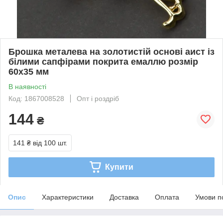
Брошка металева на золотистій основі аист із
білими сапфірами покрита емаллю розмір
60х35 мм
В наявності
Код: 1867008528
Опт і роздріб
144
₴
141 ₴
від 100 шт.
Купити
Опис
Характеристики
Доставка
Оплата
Умови п