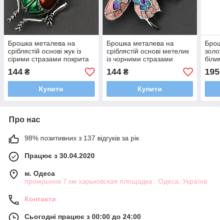
Брошка металева на
Брошка металева на
Брош
сріблястій основі жук із
сріблястій основі метелик
золо
сірими стразами покрита
із чорними стразами
біли
кольоровою емаллю
покрита кольоровою
кол
144
144
195
₴
₴
розмір 60х30 мм
емаллю розмір 30х50 мм
розм
Купити
Купити
Про нас
98% позитивних з 137 відгуків за рік
Працює з 30.04.2020
м. Одеса
промрынок 7 км харьковская площадка , Одеса, Україна
Контакти
Сьогодні працює з 00:00 до 24:00