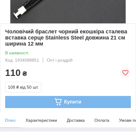
Чоловічий браслет чорний екошкіра сталева
вставка серце Stainless Steel довжина 21 см
ширина 12 мм
В наявності
Код: 1934088851
Опт і роздріб
110
₴
108 ₴
від 50 шт.
Купити
Опис
Характеристики
Доставка
Оплата
Умови п