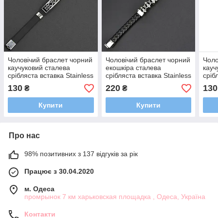
Чоловічий браслет чорний
Чоловічий браслет чорний
Чоло
каучуковий сталева
екошкіра сталева
кауч
срібляста вставка Stainless
срібляста вставка Stainless
сріб
Steel серця довжина 22 см
Steel довжина 21 см
Stee
130
220
130
₴
₴
ширина 12 мм
ширина 12 мм
шир
Купити
Купити
Про нас
98% позитивних з 137 відгуків за рік
Працює з 30.04.2020
м. Одеса
промрынок 7 км харьковская площадка , Одеса, Україна
Контакти