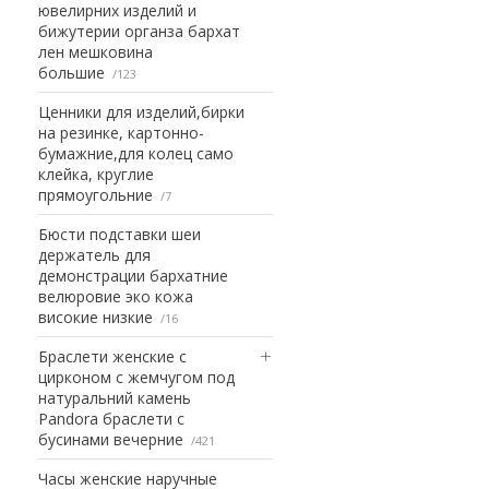
ювелирних изделий и
бижутерии органза бархат
лен мешковина
большие
123
Ценники для изделий,бирки
на резинке, картонно-
бумажние,для колец само
клейка, круглие
прямоугольние
7
Бюсти подставки шеи
держатель для
демонстрации бархатние
велюровие эко кожа
високие низкие
16
Браслети женские с
цирконом с жемчугом под
натуральний камень
Pandora браслети с
бусинами вечерние
421
Часы женские наручные