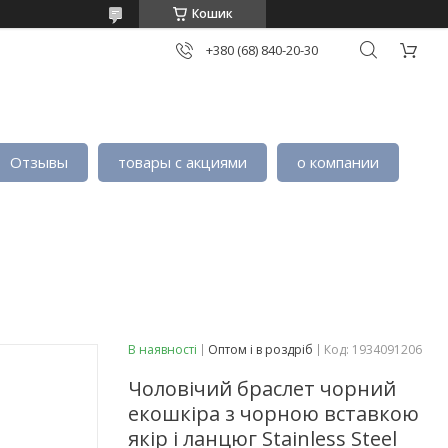
Кошик
+380 (68) 840-20-30
Отзывы
товары с акциями
о компании
В наявності
Оптом і в роздріб
Код:
1934091206
Чоловічий браслет чорний
екошкіра з чорною вставкою
якір і ланцюг Stainless Steel