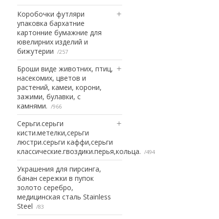
Коробочки футляри
упаковка бархатние
картонние бумажние для
ювелирних изделий и
бижутерии
257
Броши виде животних, птиц,
насекомих, цветов и
растений, камеи, корони,
зажими, булавки, с
камнями.
966
Серьги.серьги
кисти.метелки,серьги
люстри.серьги каффи,серьги
классические.гвоздики.перья,кольца.
494
Украшения для пирсинга,
банан сережки в пупок
золото серебро,
медицинская сталь Stainless
Steel
83