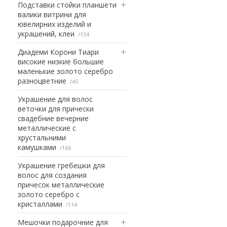
Подставки стойки планшети
валики витрини для
ювелирних изделий и
украшений, клеи
134
Диадеми Корони Тиари
високие низкие большие
маленькие золото серебро
разноцветние
45
Украшение для волос
веточки для прически
свадебние вечерние
металлические с
хрустальними
камушками
166
Украшение гребешки для
волос для создания
причесок металлические
золото серебро с
кристаллами
114
Мешочки подарочние для