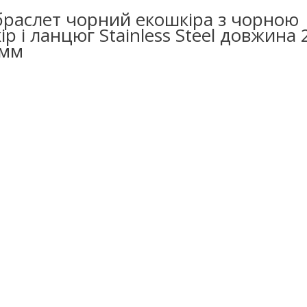
браслет чорний екошкіра з чорною
ір і ланцюг Stainless Steel довжина 
 мм