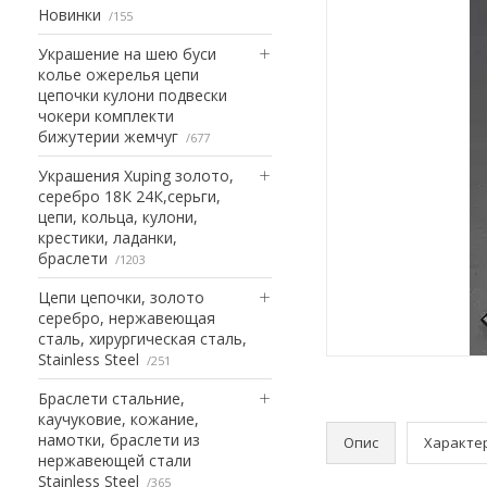
Новинки
155
Украшение на шею буси
колье ожерелья цепи
цепочки кулони подвески
чокери комплекти
бижутерии жемчуг
677
Украшения Xuping золото,
серебро 18К 24К,серьги,
цепи, кольца, кулони,
крестики, ладанки,
браслети
1203
Цепи цепочки, золото
серебро, нержавеющая
сталь, хирургическая сталь,
Stainless Steel
251
Браслети стальние,
каучуковие, кожание,
намотки, браслети из
Опис
Характе
нержавеющей стали
Stainless Steel
365