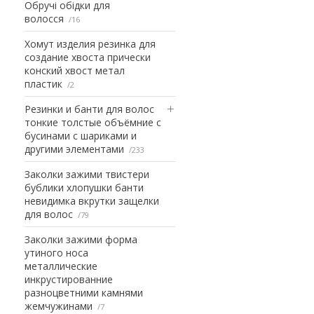
Обручі обідки для
волосся
16
Хомут изделия резинка для
создание хвоста прически
конский хвост метал
пластик
2
Резинки и банти для волос
тонкие толстые объёмние с
бусинами с шариками и
другими элементами
233
Заколки зажими твистери
бублики хлопушки банти
невидимка вкрутки защелки
для волос
79
Заколки зажими форма
утиного носа
металлические
инкрустированние
разноцветними камнями
жемчужинами
7