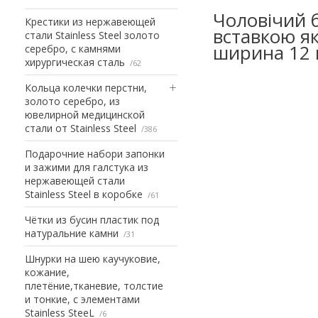
Чоловічий 
Крестики из нержавеющей
вставкою як
стали Stainless Steel золото
ширина 12
серебро, с камнями
хирургическая сталь
62
Кольца колечки перстни,
золото серебро, из
ювелирной медицинской
стали от Stainless Steel
386
Подарочние набори запонки
и зажими для галстука из
нержавеющей стали
Stainless Steel в коробке
61
Чётки из бусин пластик под
натуральние камни
31
Шнурки на шею каучуковие,
кожание,
плетёние,тканевие, толстие
и тонкие, с элементами
Stainless SteeL
6