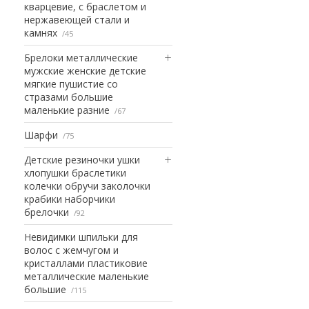
кварцевие, с браслетом и
нержавеющей стали и
камнях
45
Брелоки металлические
мужские женские детские
мягкие пушистие со
стразами большие
маленькие разние
67
Шарфи
75
Детские резиночки ушки
хлопушки браслетики
колечки обручи заколочки
крабики наборчики
брелочки
92
Невидимки шпильки для
волос с жемчугом и
кристаллами пластиковие
металлические маленькие
большие
115