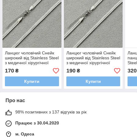
Ланцюг чоловічий Снейк
Ланцюг чоловічий Снейк
Ланц
широкий від Stainless Steel
широкий від Stainless Steel
панц
з медичної хірургічної
з медичної хірургічної
Stee
сталі довжина 55 см 3 мм
сталі довжина 55 см 5 мм
хіру
170
190
320
₴
₴
колір срібло
колір срібло
55 с
Купити
Купити
Про нас
98% позитивних з 137 відгуків за рік
Працює з 30.04.2020
м. Одеса