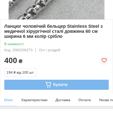
Ланцюг чоловічий бельцер Stainless Steel з
медичної хірургічної сталі довжина 60 см
ширина 6 мм колір срібло
В наявності
Код: 2065200273
Опт і роздріб
400
₴
194 ₴
від 100 шт.
Купити
Опис
Характеристики
Доставка
Оплата
Умови п