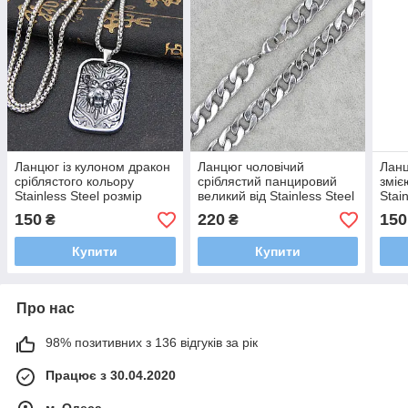
Ланцюг із кулоном дракон
Ланцюг чоловічий
Ланц
сріблястого кольору
сріблястий панцировий
зміє
Stainless Steel розмір
великий від Stainless Steel
Stai
40х25 мм розмір ланцюга
із медичної сталі довжина
35х2
150
220
150
₴
₴
70 см 3 мм
60 см ширина 8 мм
70 с
Купити
Купити
Про нас
98% позитивних з 136 відгуків за рік
Працює з 30.04.2020