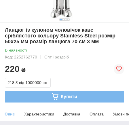
Ланцюг із кулоном чоловічок кавс
сріблястого кольору Stainless Steel розмір
50х25 мм розмір ланцюга 70 см 3 мм
В наявності
Код: 2252762770
Опт і роздріб
220
₴
218 ₴
від 1000000 шт.
Купити
Опис
Характеристики
Доставка
Оплата
Умови п