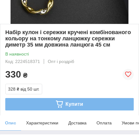
Набір кулон і сережки кручені комбінованого
кольору на тонкому ланцюжку сережки
диметр 35 мм довжина ланцюга 45 см
В наявності
Код: 2224518371
Опт і роздріб
330
₴
328 ₴
від 50 шт.
Купити
Опис
Характеристики
Доставка
Оплата
Умови п