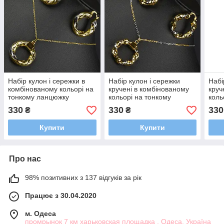
Набір кулон і сережки в
Набір кулон і сережки
Набі
комбінованому кольорі на
кручені в комбінованому
круч
тонкому ланцюжку
кольорі на тонкому
коль
сережки диметр 35 мм
ланцюжку сережки диметр
ланц
330
330
330
₴
₴
довжина ланцюга 45 см
35 мм довжина ланцюга
35 м
45 см
45 с
Купити
Купити
Про нас
98% позитивних з 137 відгуків за рік
Працює з 30.04.2020
м. Одеса
промрынок 7 км харьковская площадка , Одеса, Україна