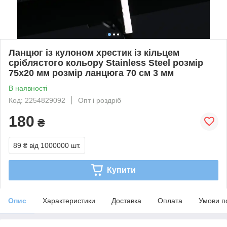
Ланцюг із кулоном хрестик із кільцем
сріблястого кольору Stainless Steel розмір
75х20 мм розмір ланцюга 70 см 3 мм
В наявності
Код: 2254829092
Опт і роздріб
180
₴
89 ₴
від 1000000 шт.
Купити
Опис
Характеристики
Доставка
Оплата
Умови п