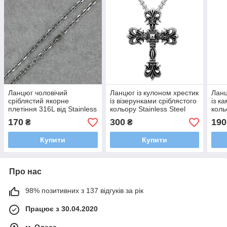
Ланцюг чоловічий
Ланцюг із кулоном хрестик
Ланц
сріблястий якорне
із візерунками сріблястого
із к
плетіння 316L від Stainless
кольору Stainless Steel
коль
Steel із медичної сталі
розмір 50х35 мм розмір
розм
170
300
190
₴
₴
довжина 60 см ширина 2
ланцюга 70 см 3 мм
ланц
мм
Купити
Купити
Про нас
98% позитивних з 137 відгуків за рік
Працює з 30.04.2020