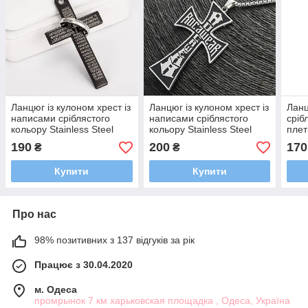
Ланцюг із кулоном хрест із
Ланцюг із кулоном хрест із
Ланц
написами сріблястого
написами сріблястого
сріб
кольору Stainless Steel
кольору Stainless Steel
плет
розмір 50х30 мм розмір
розмір 65х40 мм розмір
Stee
190
200
170
₴
₴
ланцюга 70 см 3 мм
ланцюга 70 см 3 мм
довж
мм
Купити
Купити
Про нас
98% позитивних з 137 відгуків за рік
Працює з 30.04.2020
м. Одеса
промрынок 7 км харьковская площадка , Одеса, Україна