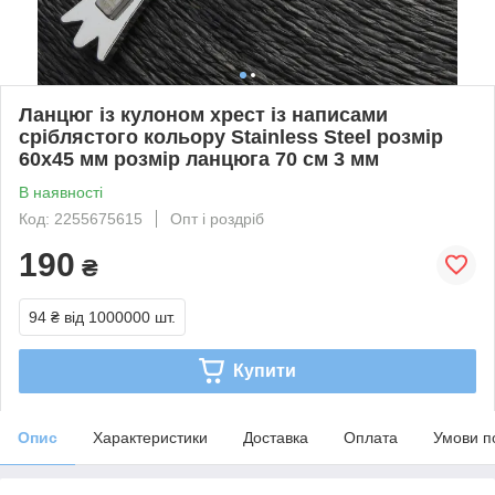
Ланцюг із кулоном хрест із написами
сріблястого кольору Stainless Steel розмір
60х45 мм розмір ланцюга 70 см 3 мм
В наявності
Код: 2255675615
Опт і роздріб
190
₴
94 ₴
від 1000000 шт.
Купити
Опис
Характеристики
Доставка
Оплата
Умови п