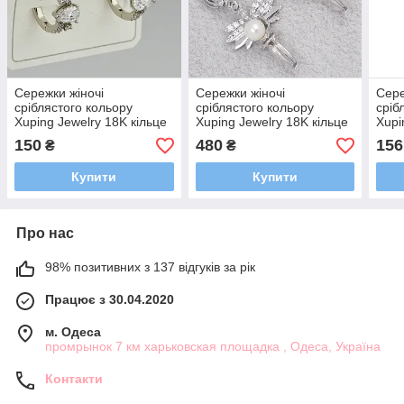
Сережки жіночі
Сережки жіночі
Сере
сріблястого кольору
сріблястого кольору
сріб
Xuping Jewelry 18K кільце
Xuping Jewelry 18K кільце
Xupi
конго з білими кристалами
конго феї зі стразами та
конг
150
480
156
₴
₴
діаметр 15 мм
перлинами довжина 40
діам
мм
Купити
Купити
Про нас
98% позитивних з 137 відгуків за рік
Працює з 30.04.2020
м. Одеса
промрынок 7 км харьковская площадка , Одеса, Україна
Контакти