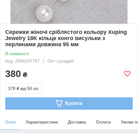
Сережки жіночі сріблястого кольору Xuping
Jewelry 18K кільце конго висульки з
перлинами довжина 95 мм
В наявності
Код: 2094247767
Опт і роздріб
380
₴
378 ₴
від 50 шт.
Купити
Опис
Характеристики
Доставка
Оплата
Умови п