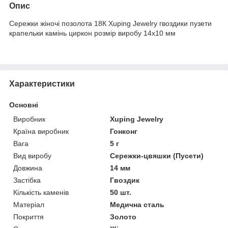
Опис
Сережки жіночі позолота 18К Xuping Jewelry гвоздики пузети
крапельки камінь циркон розмір виробу 14х10 мм
Характеристики
Основні
Виробник
Xuping Jewelry
Країна виробник
Гонконг
Вага
5 г
Вид виробу
Сережки-цвяшки (Пусети)
Довжина
14 мм
Застібка
Гвоздик
Кількість каменів
50 шт.
Матеріал
Медична сталь
Покриття
Золото