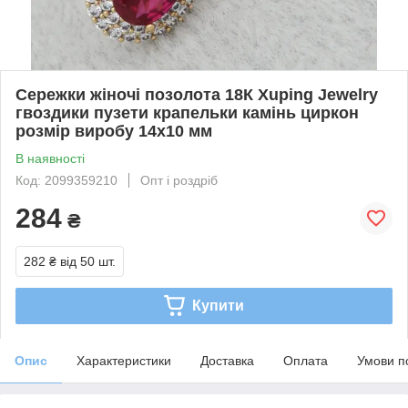
Сережки жіночі позолота 18К Xuping Jewelry
гвоздики пузети крапельки камінь циркон
розмір виробу 14х10 мм
В наявності
Код: 2099359210
Опт і роздріб
284
₴
282 ₴
від 50 шт.
Купити
Опис
Характеристики
Доставка
Оплата
Умови п