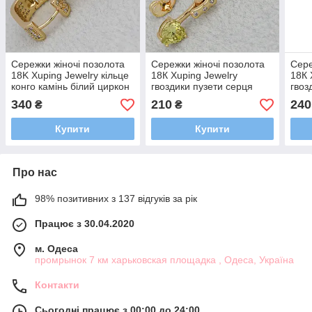
Сережки жіночі позолота
Сережки жіночі позолота
Сере
18K Xuping Jewelry кільце
18К Xuping Jewelry
18К 
конго камінь білий циркон
гвоздики пузети серця
гвоз
розмір виробу 14х18 мм
камінь циркон розмір
цирк
340
210
240
₴
₴
виробу 18х7 мм
15х
Купити
Купити
Про нас
98% позитивних з 137 відгуків за рік
Працює з 30.04.2020
м. Одеса
промрынок 7 км харьковская площадка , Одеса, Україна
Контакти
Сьогодні працює з 00:00 до 24:00