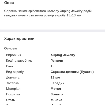
Опис
Сережки жіночі сріблястого кольору Xuping Jewelry родій
гвоздики пузети листочки розмір виробу 13х13 мм
Характеристики
Основні
Виробник
Xuping Jewelry
Країна виробник
Гонконг
Вага
1 г
Вид виробу
Сережки-цвяшки (Пусети)
Довжина
13 мм
Застібка
Гвоздик
Матеріал
Метал
Покриття
Золото
Стать
Жіноча