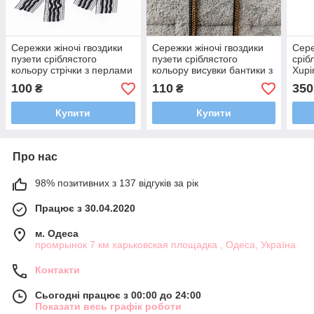
Сережки жіночі гвоздики
Сережки жіночі гвоздики
Сере
пузети сріблястого
пузети сріблястого
сріб
кольору стрічки з перлами
кольору висувки бантики з
Xupi
та висувками з
камінчиками розмір 8 см
гвоз
100
110
350
₴
₴
кристалами розмір 6 см
смар
розм
Купити
Купити
Про нас
98% позитивних з 137 відгуків за рік
Працює з 30.04.2020
м. Одеса
промрынок 7 км харьковская площадка , Одеса, Україна
Контакти
Сьогодні працює з 00:00 до 24:00
Показати весь графік роботи