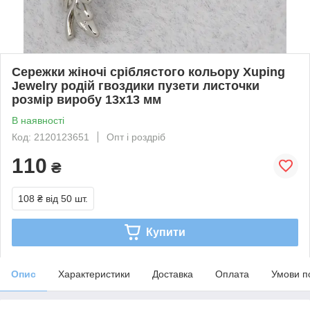
Сережки жіночі сріблястого кольору Xuping
Jewelry родій гвоздики пузети листочки
розмір виробу 13х13 мм
В наявності
Код: 2120123651
Опт і роздріб
110
₴
108 ₴
від 50 шт.
Купити
Опис
Характеристики
Доставка
Оплата
Умови п