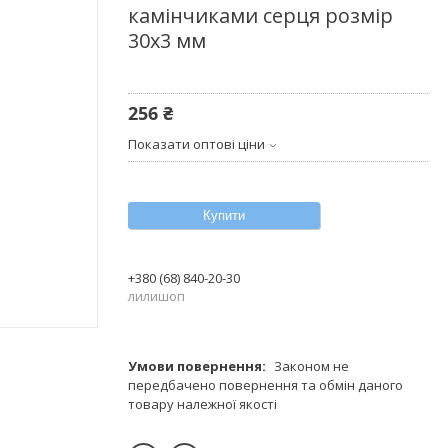
камінчиками серця розмір
30х3 мм
256 ₴
Показати оптові ціни
Купити
+380 (68) 840-20-30
лилишоп
Законом не
передбачено повернення та обмін даного
товару належної якості