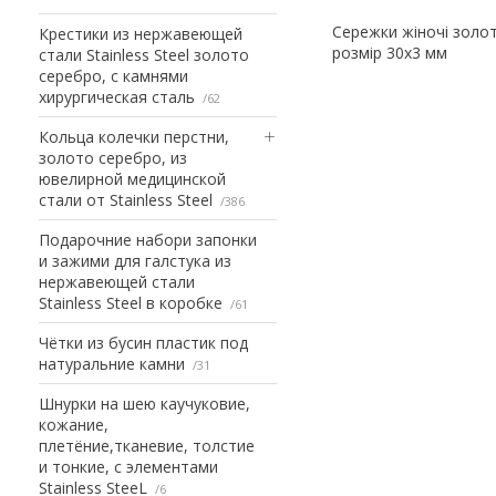
Сережки жіночі золот
Крестики из нержавеющей
розмір 30х3 мм
стали Stainless Steel золото
серебро, с камнями
хирургическая сталь
62
Кольца колечки перстни,
золото серебро, из
ювелирной медицинской
стали от Stainless Steel
386
Подарочние набори запонки
и зажими для галстука из
нержавеющей стали
Stainless Steel в коробке
61
Чётки из бусин пластик под
натуральние камни
31
Шнурки на шею каучуковие,
кожание,
плетёние,тканевие, толстие
и тонкие, с элементами
Stainless SteeL
6