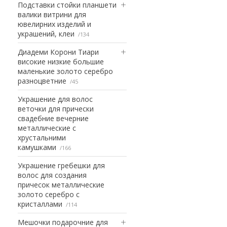
Подставки стойки планшети
валики витрини для
ювелирних изделий и
украшений, клеи
134
Диадеми Корони Тиари
високие низкие большие
маленькие золото серебро
разноцветние
45
Украшение для волос
веточки для прически
свадебние вечерние
металлические с
хрустальними
камушками
166
Украшение гребешки для
волос для создания
причесок металлические
золото серебро с
кристаллами
114
Мешочки подарочние для