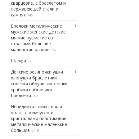
кварцевие, с браслетом и
нержавеющей стали и
камнях
45
Брелоки металлические
мужские женские детские
мягкие пушистие со
стразами большие
маленькие разние
67
Шарфи
75
Детские резиночки ушки
хлопушки браслетики
колечки обручи заколочки
крабики наборчики
брелочки
92
Невидимки шпильки для
волос с жемчугом и
кристаллами пластиковие
металлические маленькие
большие
115