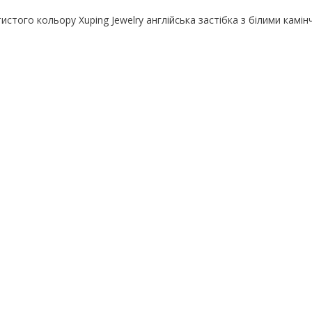
истого кольору Xuping Jewelry англійська застібка з білими камі