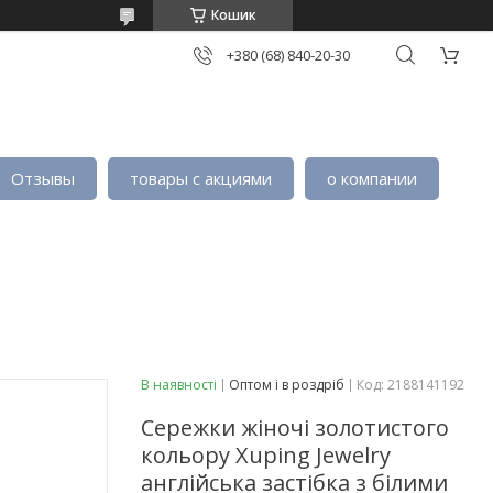
Кошик
+380 (68) 840-20-30
Отзывы
товары с акциями
о компании
В наявності
Оптом і в роздріб
Код:
2188141192
Сережки жіночі золотистого
кольору Xuping Jewelry
англійська застібка з білими