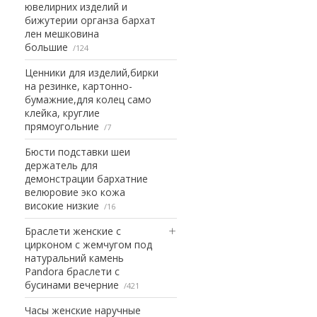
ювелирних изделий и
бижутерии органза бархат
лен мешковина
большие
124
Ценники для изделий,бирки
на резинке, картонно-
бумажние,для колец само
клейка, круглие
прямоугольние
7
Бюсти подставки шеи
держатель для
демонстрации бархатние
велюровие эко кожа
високие низкие
16
Браслети женские с
цирконом с жемчугом под
натуральний камень
Pandora браслети с
бусинами вечерние
421
Часы женские наручные