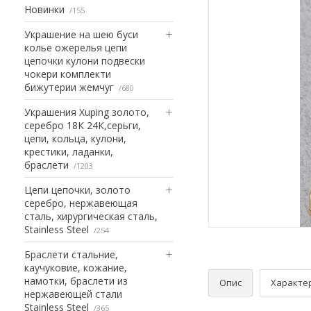
Новинки
155
Украшение на шею буси
колье ожерелья цепи
цепочки кулони подвески
чокери комплекти
бижутерии жемчуг
680
Украшения Xuping золото,
серебро 18К 24К,серьги,
цепи, кольца, кулони,
крестики, ладанки,
браслети
1203
Цепи цепочки, золото
серебро, нержавеющая
сталь, хирургическая сталь,
Stainless Steel
254
Браслети стальние,
каучуковие, кожание,
намотки, браслети из
Опис
Характе
нержавеющей стали
Stainless Steel
365