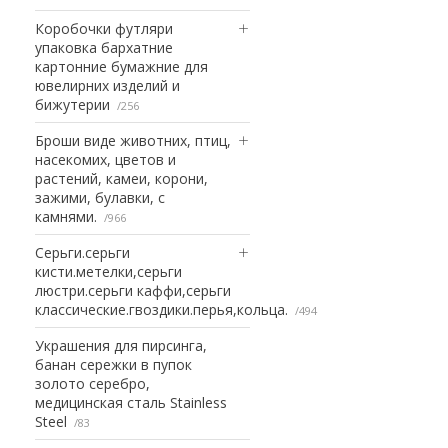
Коробочки футляри
упаковка бархатние
картонние бумажние для
ювелирних изделий и
бижутерии
256
Броши виде животних, птиц,
насекомих, цветов и
растений, камеи, корони,
зажими, булавки, с
камнями.
966
Серьги.серьги
кисти.метелки,серьги
люстри.серьги каффи,серьги
классические.гвоздики.перья,кольца.
494
Украшения для пирсинга,
банан сережки в пупок
золото серебро,
медицинская сталь Stainless
Steel
83