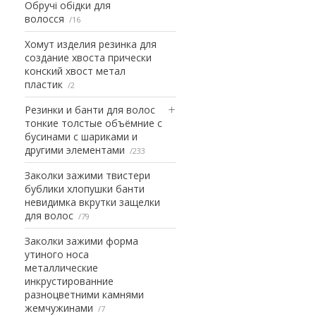
Обручі обідки для
волосся
16
Хомут изделия резинка для
создание хвоста прически
конский хвост метал
пластик
2
Резинки и банти для волос
тонкие толстые объёмние с
бусинами с шариками и
другими элементами
233
Заколки зажими твистери
бублики хлопушки банти
невидимка вкрутки защелки
для волос
79
Заколки зажими форма
утиного носа
металлические
инкрустированние
разноцветними камнями
жемчужинами
7