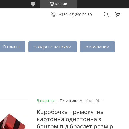
Кошик
+380 (68) 840-20-30
Отзывы
товары с акциями
о компании
В наявності
Тільки оптом
Код:
4014
Коробочка прямокутна
картонна однотонна з
бантом під браслет розмір