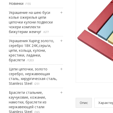
Новинки
155
Украшение на шею буси
колье ожерелья цепи
цепочки кулони подвески
чокери комплекти
бижутерии жемчуг
677
Украшения Xuping золото,
серебро 18К 24К,серьги,
цепи, кольца, кулони,
крестики, ладанки,
браслети
1203
Цепи цепочки, золото
серебро, нержавеющая
сталь, хирургическая сталь,
Stainless Steel
251
Браслети стальние,
каучуковие, кожание,
намотки, браслети из
Опис
Характе
нержавеющей стали
Stainless Steel
365