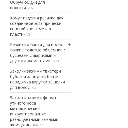
Обручі обідки для
волосся
16
Хомут изделия резинка для
создание хвоста прически
конский хвост метал
пластик
2
Резинки и банти для волос
тонкие толстые объёмние с
бусинами с шариками и
другими элементами
233
Заколки зажими твистери
бублики хлопушки банти
невидимка вкрутки защелки
для волос
79
Заколки зажими форма
утиного носа
металлические
инкрустированние
разноцветними камнями
жемчужинами
7