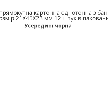
прямокутна картонна однотонна з бан
озмір 21Х45Х23 мм 12 штук в пакованн
Усередині чорна