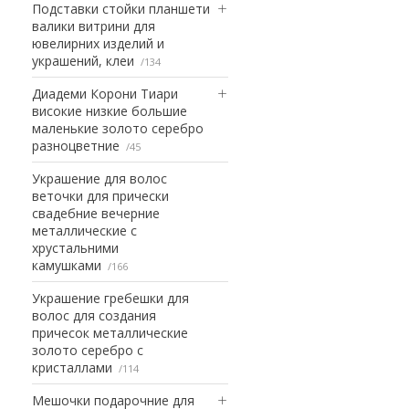
Подставки стойки планшети
валики витрини для
ювелирних изделий и
украшений, клеи
134
Диадеми Корони Тиари
високие низкие большие
маленькие золото серебро
разноцветние
45
Украшение для волос
веточки для прически
свадебние вечерние
металлические с
хрустальними
камушками
166
Украшение гребешки для
волос для создания
причесок металлические
золото серебро с
кристаллами
114
Мешочки подарочние для