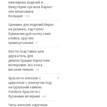
ювелирних изделий и
бижутерии органза бархат
лен мешковина
большие
123
Ценники для изделий,бирки
на резинке, картонно-
бумажние,для колец само
клейка, круглие
прямоугольние
7
Бюсти подставки шеи
держатель для
демонстрации бархатние
велюровие эко кожа
високие низкие
16
Браслети женские с
цирконом с жемчугом под
натуральний камень
Pandora браслети с
бусинами вечерние
421
Часы женские наручные