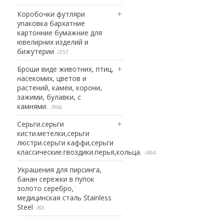
Коробочки футляри
упаковка бархатние
картонние бумажние для
ювелирних изделий и
бижутерии
257
Броши виде животних, птиц,
насекомих, цветов и
растений, камеи, корони,
зажими, булавки, с
камнями.
966
Серьги.серьги
кисти.метелки,серьги
люстри.серьги каффи,серьги
классические.гвоздики.перья,кольца.
494
Украшения для пирсинга,
банан сережки в пупок
золото серебро,
медицинская сталь Stainless
Steel
83