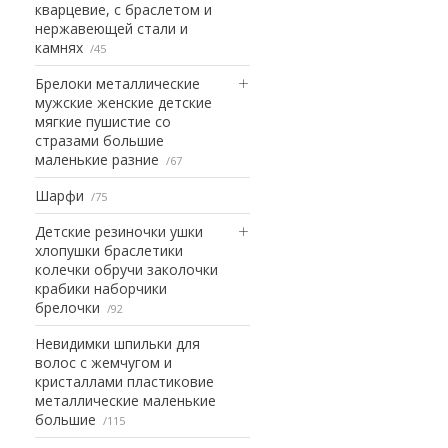
кварцевие, с браслетом и
нержавеющей стали и
камнях
45
Брелоки металлические
мужские женские детские
мягкие пушистие со
стразами большие
маленькие разние
67
Шарфи
75
Детские резиночки ушки
хлопушки браслетики
колечки обручи заколочки
крабики наборчики
брелочки
92
Невидимки шпильки для
волос с жемчугом и
кристаллами пластиковие
металлические маленькие
большие
115