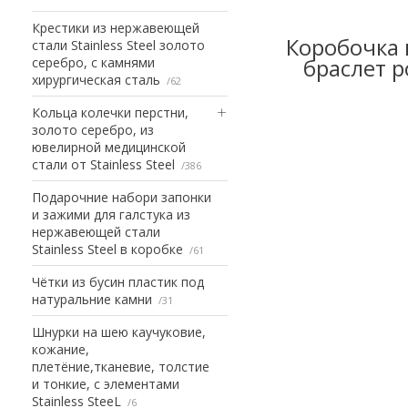
Крестики из нержавеющей
Коробочка 
стали Stainless Steel золото
браслет р
серебро, с камнями
хирургическая сталь
62
Кольца колечки перстни,
золото серебро, из
ювелирной медицинской
стали от Stainless Steel
386
Подарочние набори запонки
и зажими для галстука из
нержавеющей стали
Stainless Steel в коробке
61
Чётки из бусин пластик под
натуральние камни
31
Шнурки на шею каучуковие,
кожание,
плетёние,тканевие, толстие
и тонкие, с элементами
Stainless SteeL
6