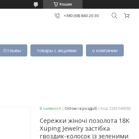
Кошик
+380 (68) 840-20-30
Отзывы
товары с акциями
о компании
В наявності
Оптом і в роздріб
Код:
2281049092
Сережки жіночі позолота 18K
Xuping Jewelry застібка
гвоздик-колосок із зеленими