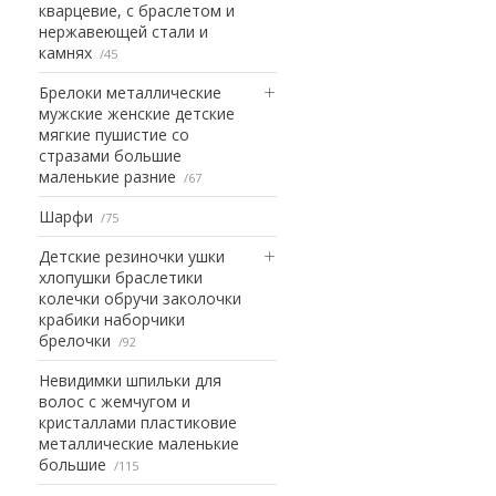
кварцевие, с браслетом и
нержавеющей стали и
камнях
45
Брелоки металлические
мужские женские детские
мягкие пушистие со
стразами большие
маленькие разние
67
Шарфи
75
Детские резиночки ушки
хлопушки браслетики
колечки обручи заколочки
крабики наборчики
брелочки
92
Невидимки шпильки для
волос с жемчугом и
кристаллами пластиковие
металлические маленькие
большие
115