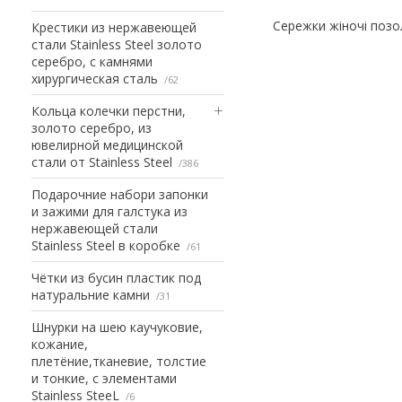
Сережки жіночі позол
Крестики из нержавеющей
стали Stainless Steel золото
серебро, с камнями
хирургическая сталь
62
Кольца колечки перстни,
золото серебро, из
ювелирной медицинской
стали от Stainless Steel
386
Подарочние набори запонки
и зажими для галстука из
нержавеющей стали
Stainless Steel в коробке
61
Чётки из бусин пластик под
натуральние камни
31
Шнурки на шею каучуковие,
кожание,
плетёние,тканевие, толстие
и тонкие, с элементами
Stainless SteeL
6