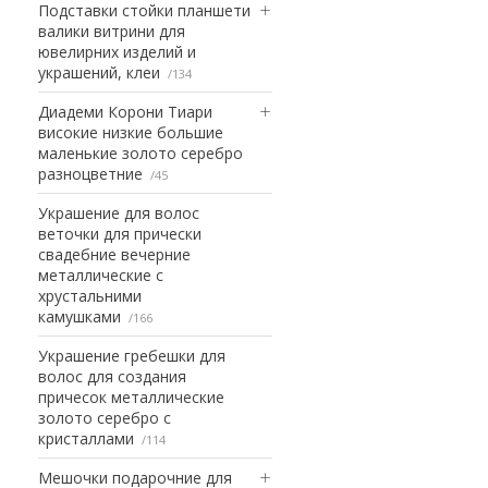
Подставки стойки планшети
валики витрини для
ювелирних изделий и
украшений, клеи
134
Диадеми Корони Тиари
високие низкие большие
маленькие золото серебро
разноцветние
45
Украшение для волос
веточки для прически
свадебние вечерние
металлические с
хрустальними
камушками
166
Украшение гребешки для
волос для создания
причесок металлические
золото серебро с
кристаллами
114
Мешочки подарочние для