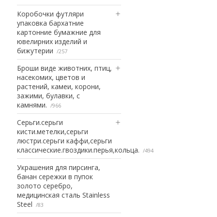
Коробочки футляри
упаковка бархатние
картонние бумажние для
ювелирних изделий и
бижутерии
257
Броши виде животних, птиц,
насекомих, цветов и
растений, камеи, корони,
зажими, булавки, с
камнями.
966
Серьги.серьги
кисти.метелки,серьги
люстри.серьги каффи,серьги
классические.гвоздики.перья,кольца.
494
Украшения для пирсинга,
банан сережки в пупок
золото серебро,
медицинская сталь Stainless
Steel
83