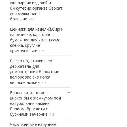
ювелирних изделий и
бижутерии органза бархат
лен мешковина
большие
123
Ценники для изделий,бирки
на резинке, картонно-
бумажние,для колец само
клейка, круглие
прямоугольние
7
Бюсти подставки шеи
держатель для
демонстрации бархатние
велюровие эко кожа
високие низкие
16
Браслети женские с
цирконом с жемчугом под
натуральний камень
Pandora браслети с
бусинами вечерние
421
Часы женские наручные