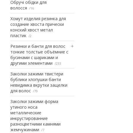
Обручі обідки для
волосся
16
Хомут изделия резинка для
создание хвоста прически
конский хвост метал
пластик
2
Резинки и банти для волос
тонкие толстые объёмние с
бусинами с шариками и
другими элементами
233
Заколки зажими твистери
бублики хлопушки банти
невидимка вкрутки защелки
для волос
79
Заколки зажими форма
утиного носа
металлические
инкрустированние
разноцветними камнями
жемчужинами
7