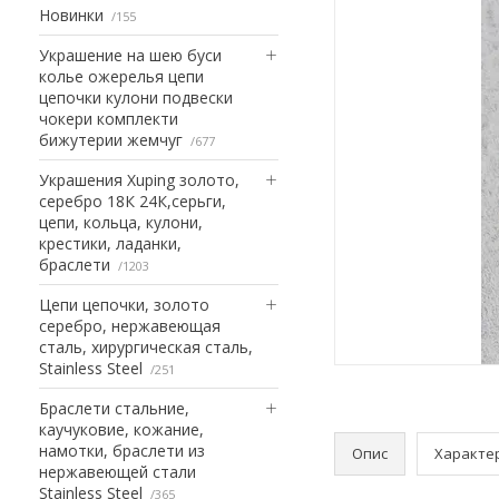
Новинки
155
Украшение на шею буси
колье ожерелья цепи
цепочки кулони подвески
чокери комплекти
бижутерии жемчуг
677
Украшения Xuping золото,
серебро 18К 24К,серьги,
цепи, кольца, кулони,
крестики, ладанки,
браслети
1203
Цепи цепочки, золото
серебро, нержавеющая
сталь, хирургическая сталь,
Stainless Steel
251
Браслети стальние,
каучуковие, кожание,
намотки, браслети из
Опис
Характе
нержавеющей стали
Stainless Steel
365