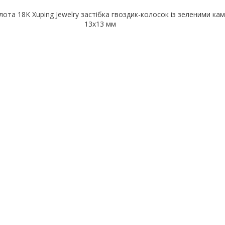
ота 18K Xuping Jewelry застібка гвоздик-колосок із зеленими ка
13х13 мм