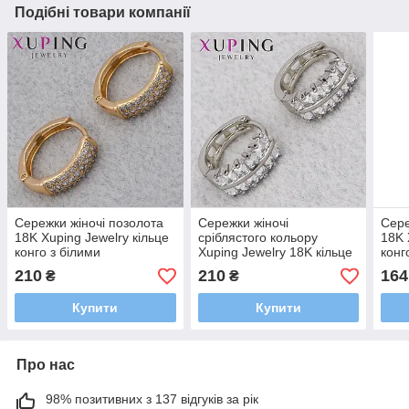
Подібні товари компанії
Сережки жіночі позолота
Сережки жіночі
Сере
18K Xuping Jewelry кільце
сріблястого кольору
18K 
конго з білими
Xuping Jewelry 18K кільце
конг
кришталевими
конго з кришталевими
камі
210
210
164
₴
₴
камінчиками діаметр
сапфірами діаметр 15 мм
кіль
кільця 15 мм
Купити
Купити
Про нас
98% позитивних з 137 відгуків за рік