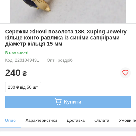
Сережки жіночі позолота 18K Xuping Jewelry
кільце конго равлика із синіми сапфірами
діаметр кільця 15 мм
В наявності
Код: 2281049491
Опт і роздріб
240
₴
238 ₴
від 50 шт.
Купити
Опис
Характеристики
Доставка
Оплата
Умови п