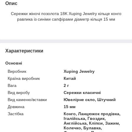
Опис
Сережки жіночі позолота 18K Xuping Jewelry кільце конго
равлика із синіми сапфірами діаметр кільця 15 мм
Характеристики
Основні
Виробник
Xuping Jewelry
Країна виробник
Китай
Вага
2 г
Вид виробу
Сережки класичні
Вид каменю/вставки
Ювелірне скло, Штучний
Довжина
15 мм
Застібка
Конго, Ланцюжок продівка,
Італійська, Гвоздик,
Англійська, Кліпси, Зажим,
Колечко, Булавка,