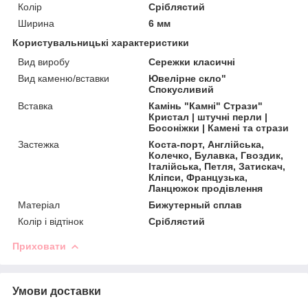
Колір
Сріблястий
Ширина
6 мм
Користувальницькі характеристики
Вид виробу
Сережки класичні
Вид каменю/вставки
Ювелірне скло"
Спокусливий
Вставка
Камінь "Камні" Стрази"
Кристал | штучні перли |
Босоніжки | Камені та стрази
Застежка
Коста-порт, Англійська,
Колечко, Булавка, Гвоздик,
Італійська, Петля, Затискач,
Кліпси, Французька,
Ланцюжок продівлення
Матеріал
Бижутерный сплав
Колір і відтінок
Сріблястий
Приховати
Умови доставки