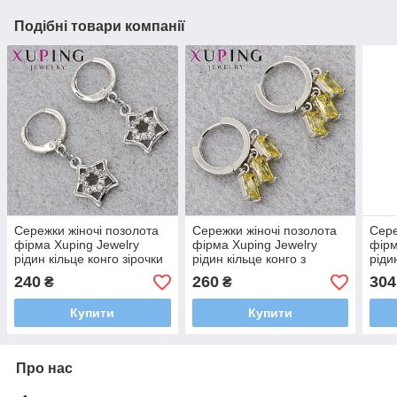
Подібні товари компанії
Сережки жіночі позолота
Сережки жіночі позолота
Сере
фірма Xuping Jewelry
фірма Xuping Jewelry
фірм
рідин кільце конго зірочки
рідин кільце конго з
ріди
з білими стразами розмір
жовтими кристалами
біли
240
260
304
₴
₴
27х10 мм
діаметр кільця 10 мм
діам
Купити
Купити
Про нас