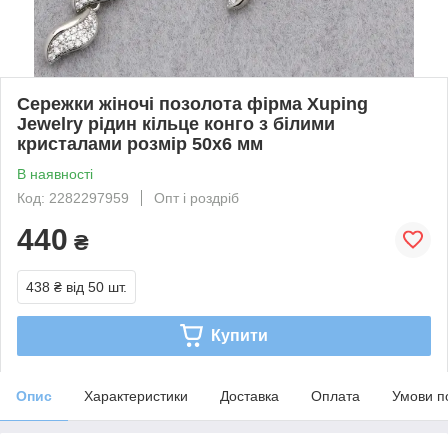
Сережки жіночі позолота фірма Xuping
Jewelry рідин кільце конго з білими
кристалами розмір 50х6 мм
В наявності
Код: 2282297959
Опт і роздріб
440
₴
438 ₴
від 50 шт.
Купити
Опис
Характеристики
Доставка
Оплата
Умови п