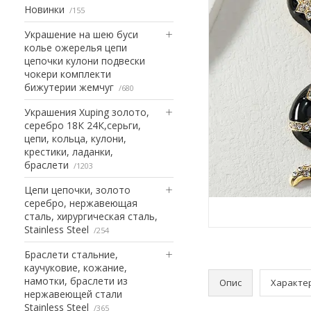
Новинки
155
Украшение на шею буси
колье ожерелья цепи
цепочки кулони подвески
чокери комплекти
бижутерии жемчуг
680
Украшения Xuping золото,
серебро 18К 24К,серьги,
цепи, кольца, кулони,
крестики, ладанки,
браслети
1203
Цепи цепочки, золото
серебро, нержавеющая
сталь, хирургическая сталь,
Stainless Steel
254
Браслети стальние,
каучуковие, кожание,
намотки, браслети из
Опис
Характе
нержавеющей стали
Stainless Steel
365