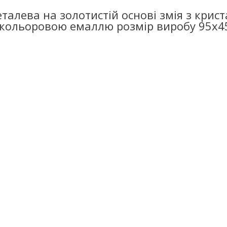
талева на золотистій основі змія з крис
 кольоровою емаллю розмір виробу 95х4