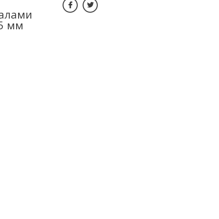
талами
5 мм