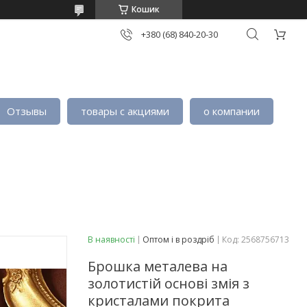
Кошик
+380 (68) 840-20-30
Отзывы
товары с акциями
о компании
В наявності
Оптом і в роздріб
Код:
2568756713
Брошка металева на
золотистій основі змія з
кристалами покрита