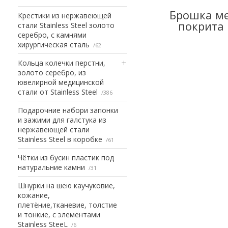
Брошка ме
Крестики из нержавеющей
покрита
стали Stainless Steel золото
серебро, с камнями
хирургическая сталь
62
Кольца колечки перстни,
золото серебро, из
ювелирной медицинской
стали от Stainless Steel
386
Подарочние набори запонки
и зажими для галстука из
нержавеющей стали
Stainless Steel в коробке
61
Чётки из бусин пластик под
натуральние камни
31
Шнурки на шею каучуковие,
кожание,
плетёние,тканевие, толстие
и тонкие, с элементами
Stainless SteeL
6