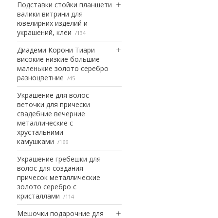
Подставки стойки планшети
валики витрини для
ювелирних изделий и
украшений, клеи
134
Диадеми Корони Тиари
високие низкие большие
маленькие золото серебро
разноцветние
45
Украшение для волос
веточки для прически
свадебние вечерние
металлические с
хрустальними
камушками
166
Украшение гребешки для
волос для создания
причесок металлические
золото серебро с
кристаллами
114
Мешочки подарочние для