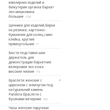
ювелирних изделий и
бижутерии органза бархат
лен мешковина
большие
124
Ценники для изделий,бирки
на резинке, картонно-
бумажние,для колец само
клейка, круглие
прямоугольние
7
Бюсти подставки шеи
держатель для
демонстрации бархатние
велюровие эко кожа
високие низкие
16
Браслети женские с
цирконом с жемчугом под
натуральний камень
Pandora браслети с
бусинами вечерние
421
Часы женские наручные