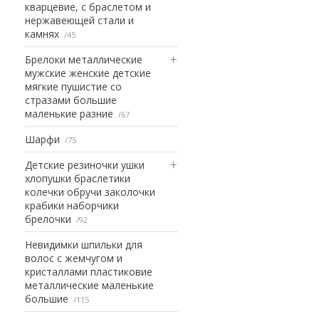
кварцевие, с браслетом и
нержавеющей стали и
камнях
45
Брелоки металлические
мужские женские детские
мягкие пушистие со
стразами большие
маленькие разние
67
Шарфи
75
Детские резиночки ушки
хлопушки браслетики
колечки обручи заколочки
крабики наборчики
брелочки
92
Невидимки шпильки для
волос с жемчугом и
кристаллами пластиковие
металлические маленькие
большие
115