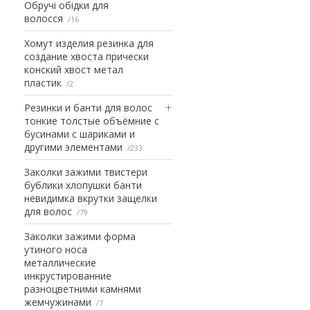
Обручі обідки для
волосся
16
Хомут изделия резинка для
создание хвоста прически
конский хвост метал
пластик
2
Резинки и банти для волос
тонкие толстые объёмние с
бусинами с шариками и
другими элементами
233
Заколки зажими твистери
бублики хлопушки банти
невидимка вкрутки защелки
для волос
79
Заколки зажими форма
утиного носа
металлические
инкрустированние
разноцветними камнями
жемчужинами
7