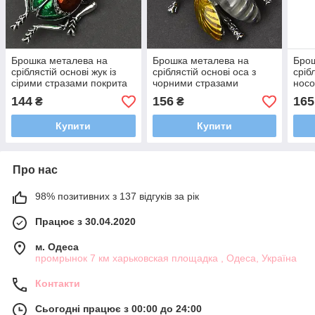
Брошка металева на
Брошка металева на
Брош
сріблястій основі жук із
сріблястій основі оса з
сріб
сірими стразами покрита
чорними стразами
носо
кольоровою емаллю
покрита кольоровою
кол
144
156
165
₴
₴
розмір 60х30 мм
емаллю розмір 35х35 мм
розм
Купити
Купити
Про нас
98% позитивних з 137 відгуків за рік
Працює з 30.04.2020
м. Одеса
промрынок 7 км харьковская площадка , Одеса, Україна
Контакти
Сьогодні працює з 00:00 до 24:00