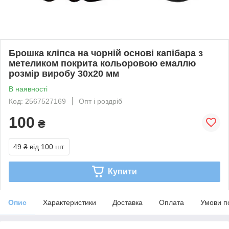
Брошка кліпса на чорній основі капібара з
метеликом покрита кольоровою емаллю
розмір виробу 30х20 мм
В наявності
Код: 2567527169
Опт і роздріб
100
₴
49 ₴
від 100 шт.
Купити
Опис
Характеристики
Доставка
Оплата
Умови п