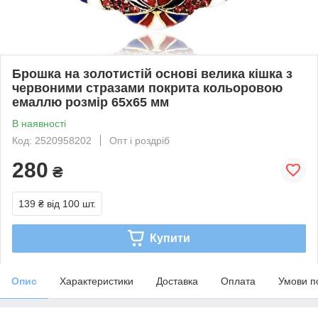
Брошка на золотистій основі велика кішка з
червоними стразами покрита кольоровою
емаллю розмір 65х65 мм
В наявності
Код: 2520958202
Опт і роздріб
280
₴
139 ₴
від 100 шт.
Купити
Опис
Характеристики
Доставка
Оплата
Умови п