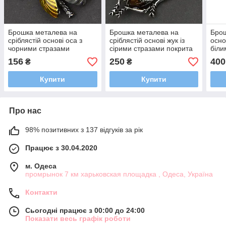
Брошка металева на
Брошка металева на
Брош
сріблястій основі оса з
сріблястій основі жук із
осно
чорними стразами
сірими стразами покрита
біли
покрита кольоровою
кольоровою емаллю
стра
156
250
400
₴
₴
емаллю розмір 35х35 мм
розмір 60х30 мм
кол
розм
Купити
Купити
Про нас
98% позитивних з 137 відгуків за рік
Працює з 30.04.2020
м. Одеса
промрынок 7 км харьковская площадка , Одеса, Україна
Контакти
Сьогодні працює з 00:00 до 24:00
Показати весь графік роботи