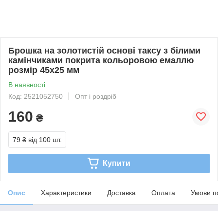
Брошка на золотистій основі таксу з білими
камінчиками покрита кольоровою емаллю
розмір 45х25 мм
В наявності
Код: 2521052750
Опт і роздріб
160
₴
79 ₴
від 100 шт.
Купити
Опис
Характеристики
Доставка
Оплата
Умови п