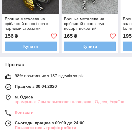
Брошка металева на
Брошка металева на
Брош
сріблястій основі оса з
сріблястій основі жук
золо
чорними стразами
носоріг покритий
біли
покрита кольоровою
кольоровою емаллю
кол
156
165
195
₴
₴
емаллю розмір 35х35 мм
розмір виробу 40х20 мм
розм
Купити
Купити
Про нас
98% позитивних з 137 відгуків за рік
Працює з 30.04.2020
м. Одеса
промрынок 7 км харьковская площадка , Одеса, Україна
Контакти
Сьогодні працює з 00:00 до 24:00
Показати весь графік роботи